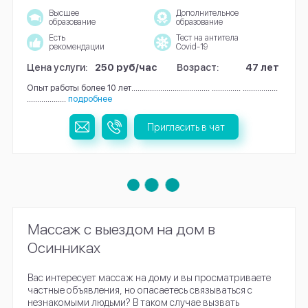
Высшее
Дополнительное
образование
образование
Есть
Тест на антитела
рекомендации
Covid-19
Цена услуги:
250 руб/час
Возраст:
47 лет
Опыт работы более 10 лет...................................... .............. .................
...................
подробнее
Пригласить в чат
Массаж с выездом на дом в
Осинниках
Вас интересует массаж на дому и вы просматриваете
частные объявления, но опасаетесь связываться с
незнакомыми людьми? В таком случае вызвать