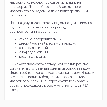
массажистку можно, пройдя регистрацию на
платформе 7hands. У нас вы найдете лучшего
массажиста с выездом на дом с подтвержденным
дипломом.
Цена на услуги массажа с выездом на дом зависит от
вида и продолжительности процедуры,
распространенные варианты:
лечебно-оздоровительный;
детский частный массаж с выездом;
антицеллюлитный;
лимфодренажный;
расслабляющий.
Вы можете просматривать существующие резюме
соискателей, готовых выполнять массаж с выездом.
Или откройте вакансию массажистки на дом. В таком
случае специалисты будут сами предлагать вам
массаж по вызову. Вы быстрее сможете выбрать и
вызвать подходящего массажиста, используя PRO-
аккаунт.