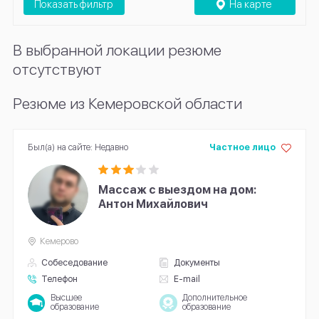
Показать фильтр
На карте
В выбранной локации резюме
отсутствуют
Резюме из Кемеровской области
Был(а) на сайте: Недавно
Частное лицо
Массаж с выездом на дом:
Антон Михайлович
Кемерово
Собеседование
Документы
Телефон
E-mail
Высшее
Дополнительное
образование
образование