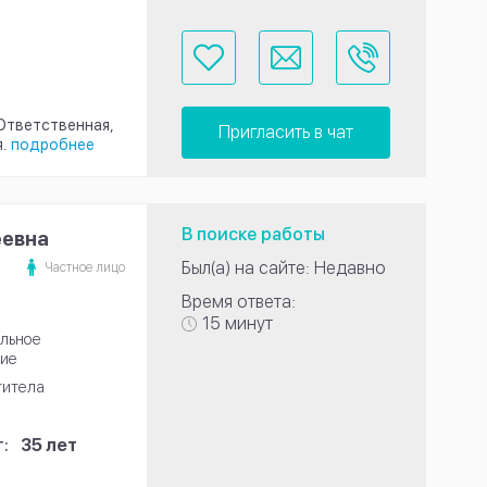
 Ответственная,
Пригласить в чат
.
подробнее
В поиске работы
еевна
Был(а) на сайте: Недавно
Частное лицо
Время ответа:
15 минут
льное
ие
титела
:
35 лет