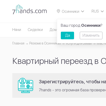
RUS
Осинники
EN
Ваш город
Осинники
?
Няни
Сиделки
Домработницы
Репетиторы
Да
Изменить
Главная
Резюме в Осинниках
Услуги для семьи
Масте
Квартирный переезд в 
Зарегистрируйтесь, чтобы н
7hands - это огромная база провере