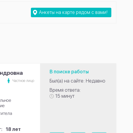
Анкеты на карте рядом с вами!
В поиске работы
андровна
Был(а) на сайте: Недавно
Частное лицо
Время ответа:
15 минут
льное
ие
титела
:
18 лет