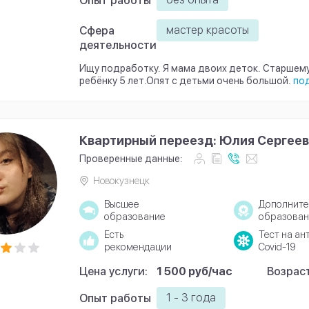
Опыт работы
мастер красоты
Сфера
деятельности
Ищу подработку. Я мама двоих деток. Старшем
ребёнку 5 лет.Опят с детьми очень большой.
по
Квартирный переезд: Юлия Сергее
Проверенные данные:
Новокузнецк
Высшее
Дополните
образование
образован
Есть
Тест на ан
рекомендации
Covid-19
Цена услуги:
1 500 руб/час
Возраст
1 - 3 года
Опыт работы