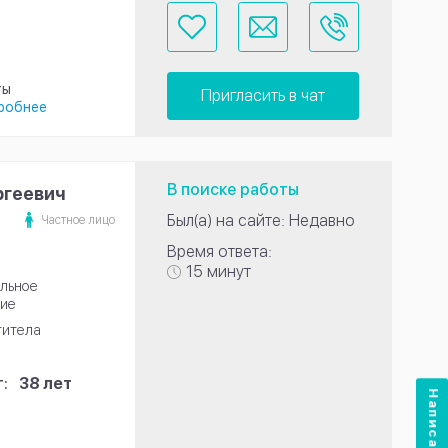
ты
Пригласить в чат
робнее
В поиске работы
ргеевич
Был(а) на сайте: Недавно
Частное лицо
Время ответа:
15 минут
льное
ие
титела
:
38 лет
Написать нам