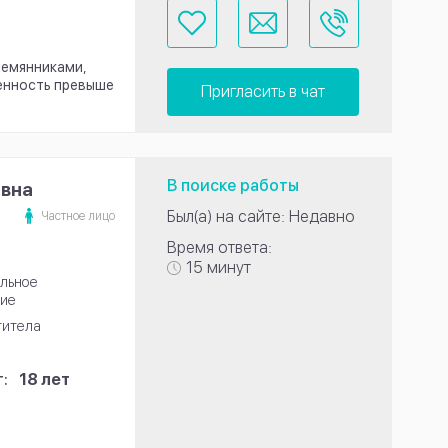
племянниками,
венность превыше
Пригласить в чат
В поиске работы
евна
Был(а) на сайте: Недавно
Частное лицо
Время ответа:
15 минут
льное
ие
титела
:
18 лет