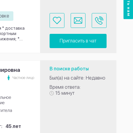
овке
м * доставка
спортным
жения; *...
Пригласить в чат
В поиске работы
мировна
Был(а) на сайте: Недавно
Частное лицо
Время ответа:
15 минут
льное
ие
титела
:
45 лет