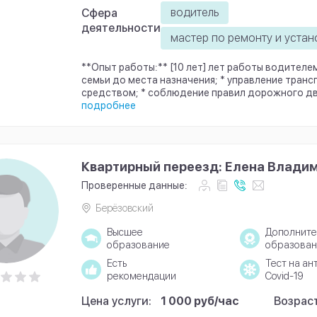
водитель
Сфера
деятельности
мастер по ремонту и устан
**Опыт работы:** [10 лет] лет работы водителе
семьи до места назначения; * управление тран
средством; * соблюдение правил дорожного дви
подробнее
Квартирный переезд: Елена Влади
Проверенные данные:
Берёзовский
Высшее
Дополните
образование
образован
Есть
Тест на ан
рекомендации
Covid-19
Цена услуги:
1 000 руб/час
Возраст