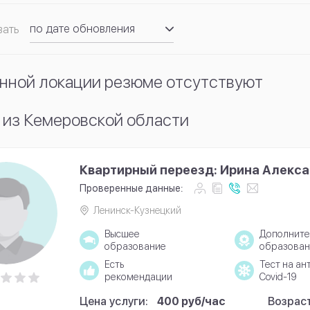
по дате обновления
вать
по рейтингу
нной локации резюме отсутствуют
 из Кемеровской области
Квартирный переезд: Ирина Алекс
Проверенные данные:
Ленинск-Кузнецкий
Высшее
Дополните
образование
образован
Есть
Тест на ан
рекомендации
Covid-19
Цена услуги:
400 руб/час
Возраст