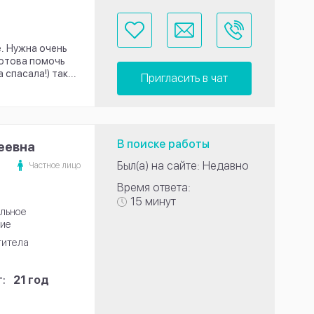
е. Нужна очень
готова помочь
спасала!) так...
Пригласить в чат
В поиске работы
еевна
Был(а) на сайте: Недавно
Частное лицо
Время ответа:
15 минут
льное
ие
титела
:
21 год