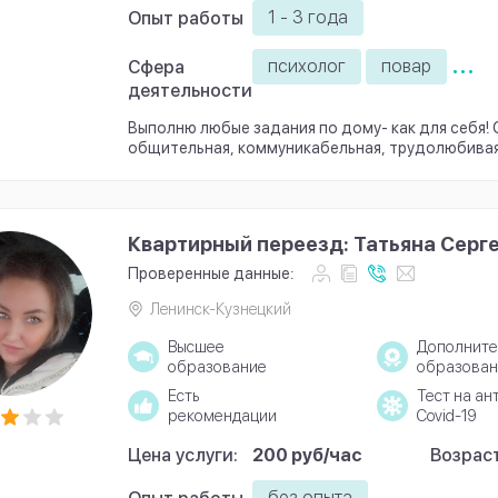
1 - 3 года
Опыт работы
...
психолог
повар
Сфера
деятельности
Выполню любые задания по дому- как для себя!
общительная, коммуникабельная, трудолюбивая
Квартирный переезд: Татьяна Серг
Проверенные данные:
Ленинск-Кузнецкий
Высшее
Дополните
образование
образован
Есть
Тест на ан
рекомендации
Covid-19
Цена услуги:
200 руб/час
Возраст
без опыта