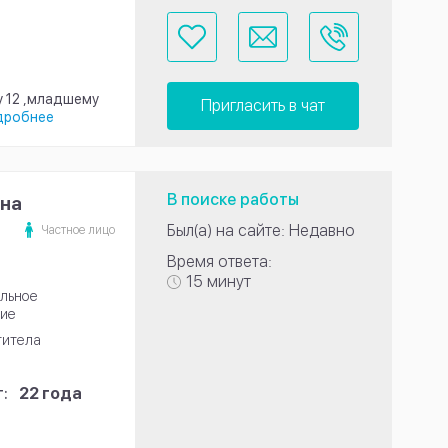
у 12 ,младшему
Пригласить в чат
дробнее
В поиске работы
вна
Был(а) на сайте: Недавно
Частное лицо
Время ответа:
15 минут
льное
ие
титела
:
22 года