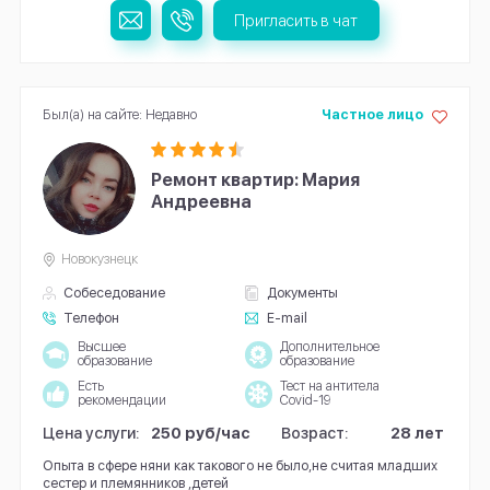
Пригласить в чат
Был(а) на сайте: Недавно
Частное лицо
Ремонт квартир: Мария
Андреевна
Новокузнецк
Собеседование
Документы
Телефон
E-mail
Высшее
Дополнительное
образование
образование
Есть
Тест на антитела
рекомендации
Covid-19
Цена услуги:
250 руб/час
Возраст:
28 лет
Опыта в сфере няни как такового не было,не считая младших
сестер и племянников ,детей