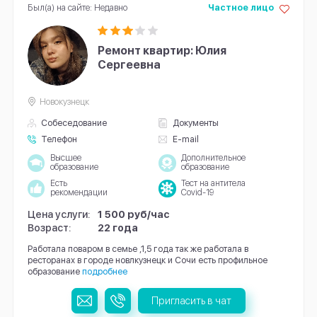
Был(а) на сайте: Недавно
Частное лицо
Ремонт квартир: Юлия
Сергеевна
Новокузнецк
Собеседование
Документы
Телефон
E-mail
Высшее
Дополнительное
образование
образование
Есть
Тест на антитела
рекомендации
Covid-19
Цена услуги:
1 500 руб/час
Возраст:
22 года
Работала поваром в семье ,1,5 года так же работала в
ресторанах в городе новлкузнецк и Сочи есть профильное
образование
подробнее
Пригласить в чат