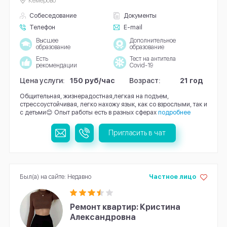
Кемерово
Собеседование
Документы
Телефон
E-mail
Высшее
Дополнительное
образование
образование
Есть
Тест на антитела
рекомендации
Covid-19
Цена услуги:
150 руб/час
Возраст:
21 год
Общительная, жизнерадостная,легкая на подъем,
стрессоустойчивая, легко нахожу язык, как со взрослыми, так и
с детьми😊 Опыт работы есть в разных сферах
подробнее
Пригласить в чат
Был(а) на сайте: Недавно
Частное лицо
Ремонт квартир: Кристина
Александровна