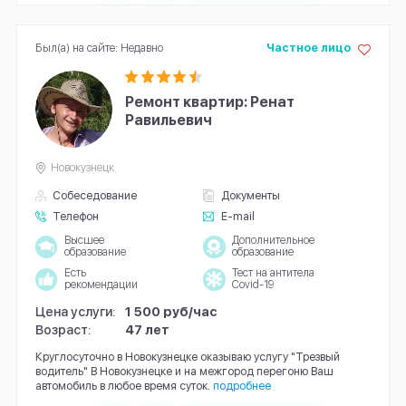
Был(а) на сайте: Недавно
Частное лицо
Ремонт квартир: Ренат
Равильевич
Новокузнецк
Собеседование
Документы
Телефон
E-mail
Высшее
Дополнительное
образование
образование
Есть
Тест на антитела
рекомендации
Covid-19
Цена услуги:
1 500 руб/час
Возраст:
47 лет
Круглосуточно в Новокузнецке оказываю услугу "Трезвый
водитель" В Новокузнецке и на межгород перегоню Ваш
автомобиль в любое время суток.
подробнее