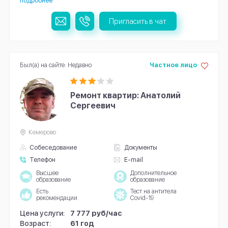
подробнее
Пригласить в чат
Был(а) на сайте: Недавно
Частное лицо
Ремонт квартир: Анатолий
Сергеевич
Кемерово
Собеседование
Документы
Телефон
E-mail
Высшее
Дополнительное
образование
образование
Есть
Тест на антитела
рекомендации
Covid-19
Цена услуги:
7 777 руб/час
Возраст:
61 год