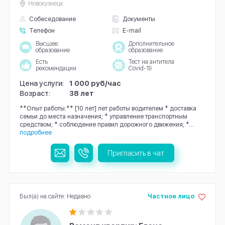
Новокузнецк
Собеседование
Документы
Телефон
E-mail
Высшее
Дополнительное
образование
образование
Есть
Тест на антитела
рекомендации
Covid-19
Цена услуги:
1 000 руб/час
Возраст:
38 лет
**Опыт работы:** [10 лет] лет работы водителем * доставка
семьи до места назначения; * управление транспортным
средством; * соблюдение правил дорожного движения; *...
подробнее
Пригласить в чат
Был(а) на сайте: Недавно
Частное лицо