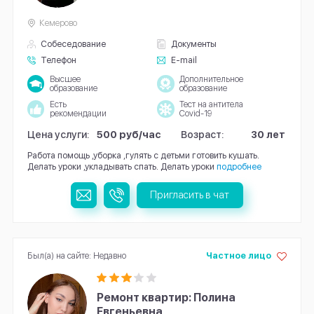
Кемерово
Собеседование
Документы
Телефон
E-mail
Высшее
Дополнительное
образование
образование
Есть
Тест на антитела
рекомендации
Covid-19
Цена услуги:
500 руб/час
Возраст:
30 лет
Работа помощь ,уборка ,гулять с детьми готовить кушать.
Делать уроки ,укладывать спать. Делать уроки
подробнее
Пригласить в чат
Был(а) на сайте: Недавно
Частное лицо
Ремонт квартир: Полина
Евгеньевна