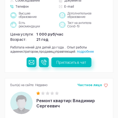
Собеседование
Документы
Телефон
E-mail
Высшее
Дополнительное
образование
образование
Есть
Тест на антитела
рекомендации
Covid-19
Цена услуги:
1 000 руб/час
Возраст:
21 год
Работала няней для детей до года. . Опыт работы
администратором,продавец,управляющий.
подробнее
Пригласить в чат
Был(а) на сайте: Недавно
Частное лицо
Ремонт квартир: Владимир
Сергеевич