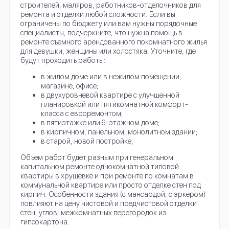
строителей, маляров, работников-отделочников для
ремонта и отделки любой сложности. Если вы
ограничены по бюджету или вам нужны порядочные
специалисты, подчеркните, что нужна помощь в
ремонте съемного арендованного покомнатного жилья
для девушки, женщины или холостяка. Уточните, где
будут проходить работы:
в жилом доме или в нежилом помещении,
магазине, офисе;
в двухуровневой квартире с улучшенной
планировкой или пятикомнатной комфорт-
класса с евроремонтом;
в пятиэтажке или 9-этажном доме;
в кирпичном, панельном, монолитном здании;
в старой, новой постройке;
Объем работ будет разным при генеральном
капитальном ремонте однокомнатной типовой
квартиры в хрущевке и при ремонте по комнатам в
коммунальной квартире или просто отделке стен под
кирпич. Особенности здания (с мансардой, с эркером)
повлияют на цену чистовой и предчистовой отделки
стен, углов, межкомнатных перегородок из
гипсокартона.