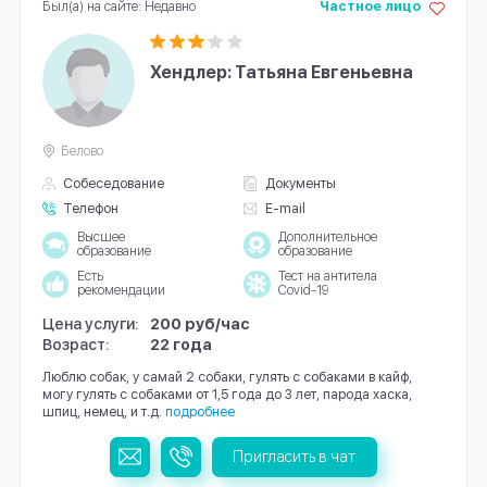
Был(а) на сайте: Недавно
Частное лицо
Хендлер: Татьяна Евгеньевна
Белово
Собеседование
Документы
Телефон
E-mail
Высшее
Дополнительное
образование
образование
Есть
Тест на антитела
рекомендации
Covid-19
Цена услуги:
200 руб/час
Возраст:
22 года
Люблю собак, у самай 2 собаки, гулять с собаками в кайф,
могу гулять с собаками от 1,5 года до 3 лет, парода хаска,
шпиц, немец, и т.д.
подробнее
Пригласить в чат