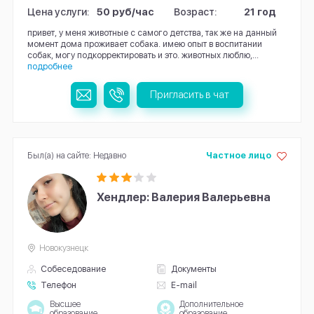
Цена услуги:
50 руб/час
Возраст:
21 год
привет, у меня животные с самого детства, так же на данный
момент дома проживает собака. имею опыт в воспитании
собак, могу подкорректировать и это. животных люблю,...
подробнее
Пригласить в чат
Был(а) на сайте: Недавно
Частное лицо
Хендлер: Валерия Валерьевна
Новокузнецк
Собеседование
Документы
Телефон
E-mail
Высшее
Дополнительное
образование
образование