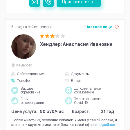
Пригласить в чат
Был(а) на сайте: Недавно
Частное лицо
Хендлер: Анастасия Ивановна
Кемерово
Собеседование
Документы
Телефон
E-mail
Высшее
Дополнительное
образование
образование
Есть
Тест на антитела
рекомендации
Covid-19
Цена услуги:
50 руб/час
Возраст:
21 год
Люблю животных, особенно собачек. У меня у самой собака, и
это очень круто что можно работать в такой сфере
подробнее