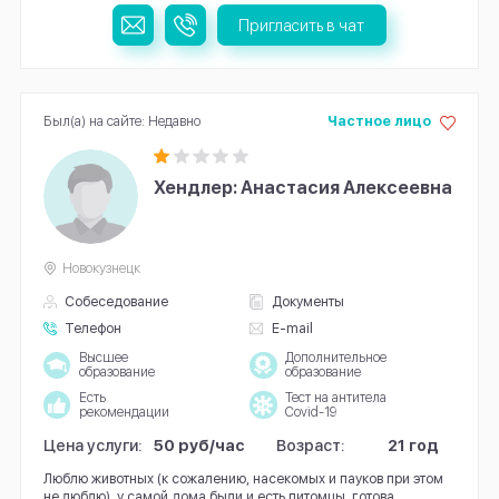
Пригласить в чат
Был(а) на сайте: Недавно
Частное лицо
Хендлер: Анастасия Алексеевна
Новокузнецк
Собеседование
Документы
Телефон
E-mail
Высшее
Дополнительное
образование
образование
Есть
Тест на антитела
рекомендации
Covid-19
Цена услуги:
50 руб/час
Возраст:
21 год
Люблю животных (к сожалению, насекомых и пауков при этом
не люблю), у самой дома были и есть питомцы, готова