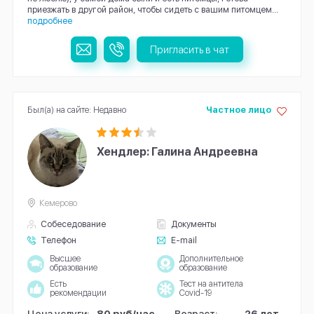
приезжать в другой район, чтобы сидеть с вашим питомцем...
подробнее
Пригласить в чат
Был(а) на сайте: Недавно
Частное лицо
Хендлер: Галина Андреевна
Кемерово
Собеседование
Документы
Телефон
E-mail
Высшее
Дополнительное
образование
образование
Есть
Тест на антитела
рекомендации
Covid-19
Цена услуги:
80 руб/час
Возраст:
26 лет