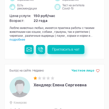
Есть
Тест на антитела
рекомендации
Covid-19
Цена услуги:
150 руб/час
Возраст:
22 года
Люблю животных любых, имеется практика работы с такими
животными как кошки, собаки , грызуны, так и рептилии (
черепахи , различные ящерицы ) пауки , хорьки и норки и...
подробнее
Пригласить в чат
Был(а) на сайте: Недавно
Частное лицо
Хендлер: Елена Сергеевна
Кемерово