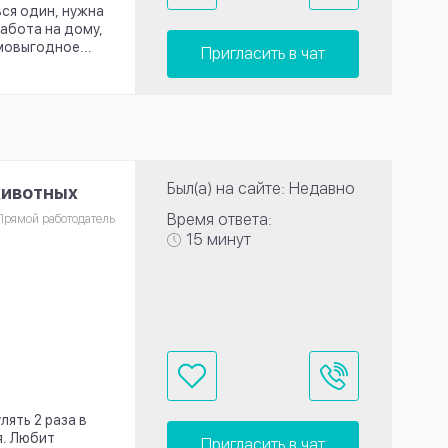
ься один, нужна
работа на дому,
мовыгодное...
Пригласить в чат
Был(а) на сайте: Недавно
животных
Время ответа:
Прямой работодатель
15 минут
лять 2 раза в
я. Любит
Пригласить в чат