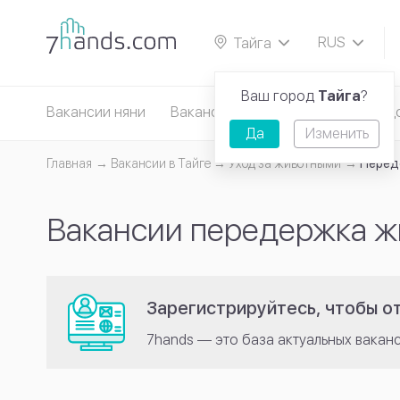
RUS
Тайга
EN
Ваш город
Тайга
?
Вакансии няни
Вакансии сиделки
Вакансии д
Да
Изменить
Главная
Вакансии в Тайге
Уход за животными
Перед
Вакансии передержка ж
Зарегистрируйтесь, чтобы от
7hands — это база актуальных вакан