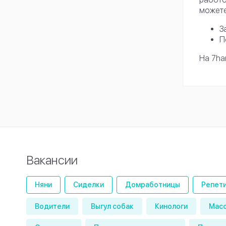
можете
З
П
На 7ha
Вакансии
Няни
Сиделки
Домработницы
Репет
Водители
Выгул собак
Кинологи
Мас