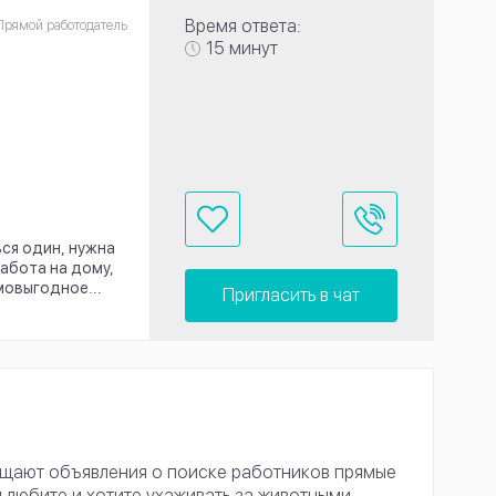
Время ответа:
Прямой работодатель
15 минут
ься один, нужна
работа на дому,
мовыгодное...
Пригласить в чат
ещают объявления о поиске работников прямые
ы любите и хотите ухаживать за животными,