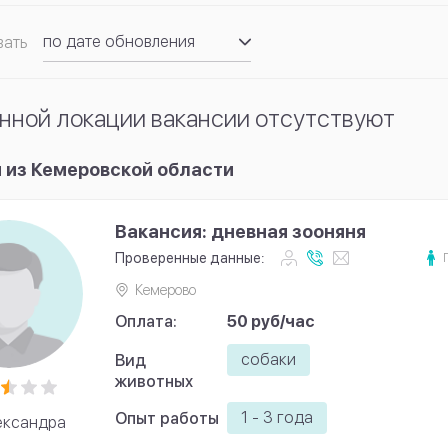
по дате обновления
вать
по рейтингу
нной локации вакансии отсутствуют
 из Кемеровской области
Вакансия: дневная зооняня
Проверенные данные:
Кемерово
Оплата:
50 руб/час
собаки
Вид
животных
1 - 3 года
Опыт работы
ександра