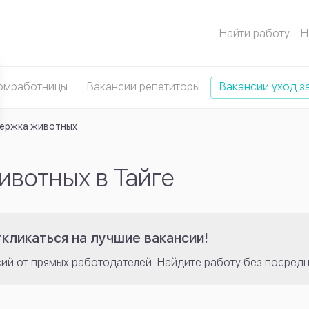
Найти работу
Н
омработницы
Вакансии репетиторы
Вакансии уход з
ержка животных
ивотных в Тайге
кликаться на лучшие вакансии!
сий от прямых работодателей. Найдите работу без посредн