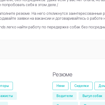
 попробовать себя в этом деле./
аполните резюме. На него откликнутся заинтересованные 
одавайте заявки на вакансии и договаривайтесь о работе 
nds легко найти работу по передержке собак без посредн
Резюме
иторы
Няни
Сиделки
Дом
сажисты
Водители
Выгул собак