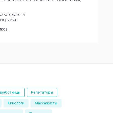
работодатели.
напрямую.
иков.
работницы
Репетиторы
Кинологи
Массажисты