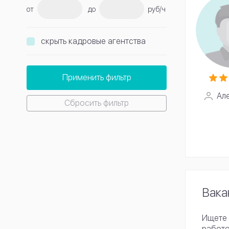
от
до
руб/ч
скрыть кадровые агентства
Применить фильтр
Ал
Сбросить фильтр
Вака
Ищете 
работо