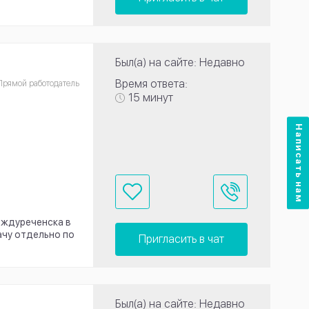
Был(а) на сайте: Недавно
Время ответа:
Прямой работодатель
15 минут
Написать нам
еждуреченска в
ачу отдельно по
Пригласить в чат
Был(а) на сайте: Недавно