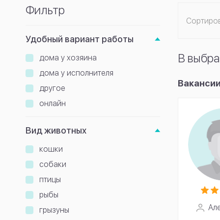
Фильтр
Сортиро
Удобный вариант работы
В выбра
дома у хозяина
дома у исполнителя
Вакансии
другое
онлайн
Вид животных
кошки
собаки
птицы
рыбы
Ал
грызуны