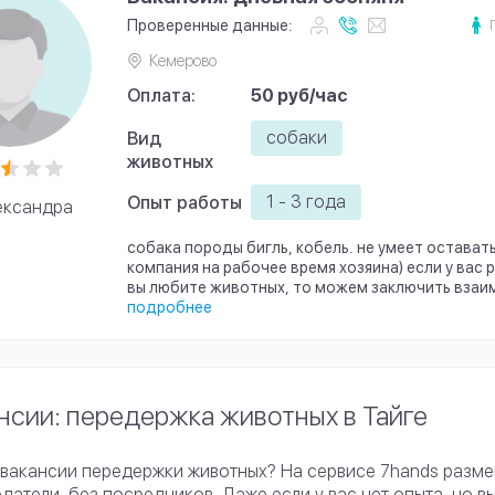
Проверенные данные:
Кемерово
Оплата:
50 руб/час
собаки
Вид
животных
1 - 3 года
Опыт работы
ександра
собака породы бигль, кобель. не умеет остават
компания на рабочее время хозяина) если у вас 
вы любите животных, то можем заключить взаи
подробнее
нсии: передержка животных в Тайге
вакансии передержки животных? На сервисе 7hands разм
датели, без посредников. Даже если у вас нет опыта, но в