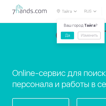
RUS
Тайга
EN
Ваш город
Тайга
?
Да
Изменить
Online-сервис для поис
персонала и работы в с