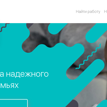
Найти работу
Н
ка надежного
емьях