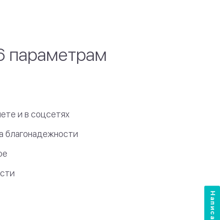
6 параметрам
ете и в соцсетях
ка благонадежности
ое
ости
Написать нам