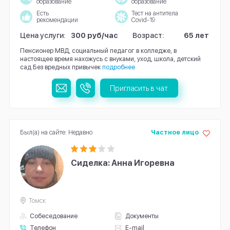
образование
образование
Есть
Тест на антитела
рекомендации
Covid-19
Цена услуги:
300 руб/час
Возраст:
65 лет
Пенсионер МВД, социальный педагог в колледже, в
настоящее время нахожусь с внуками, уход, школа, детский
сад Без вредных привычек
подробнее
Пригласить в чат
Был(а) на сайте: Недавно
Частное лицо
Сиделка: Анна Игоревна
Томск
Собеседование
Документы
Телефон
E-mail