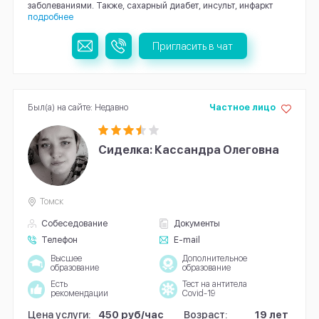
заболеваниями. Также, сахарный диабет, инсульт, инфаркт
подробнее
Пригласить в чат
Был(а) на сайте: Недавно
Частное лицо
Сиделка: Кассандра Олеговна
Томск
Собеседование
Документы
Телефон
E-mail
Высшее
Дополнительное
образование
образование
Есть
Тест на антитела
рекомендации
Covid-19
Цена услуги:
450 руб/час
Возраст:
19 лет