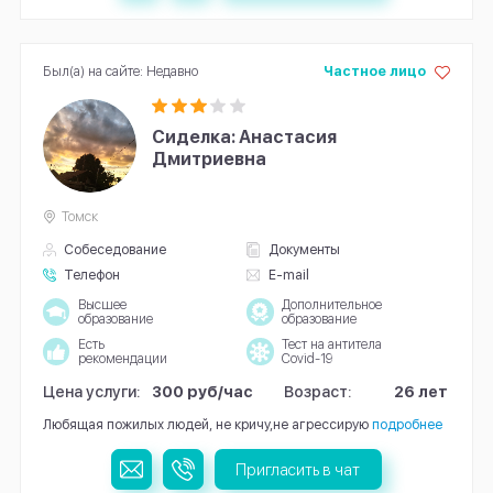
Был(а) на сайте: Недавно
Частное лицо
Сиделка: Анастасия
Дмитриевна
Томск
Собеседование
Документы
Телефон
E-mail
Высшее
Дополнительное
образование
образование
Есть
Тест на антитела
рекомендации
Covid-19
Цена услуги:
300 руб/час
Возраст:
26 лет
Любящая пожилых людей, не кричу,не агрессирую
подробнее
Пригласить в чат