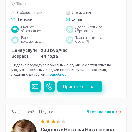
Томск
Собеседование
Документы
Телефон
E-mail
Высшее
Дополнительное
образование
образование
Есть
Тест на антитела
рекомендации
Covid-19
Цена услуги:
200 руб/час
Возраст:
44 года
Сиделка по уходу за пожилыми людьми. Имеется опыт по
уходу за пожилыми людьми после инсульта, лежачими,
людьми с диабетом.
подробнее
Пригласить в чат
Был(а) на сайте: Недавно
Частное лицо
Сиделка: Наталья Николаевна