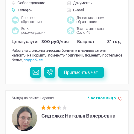
Собеседование
Документы
Телефон
E-mail
Высшее
Дополнительное
образование
образование
Есть
Тест на антитела
рекомендации
Covid-19
Цена услуги:
300 руб/час
Возраст:
31 год
Работала с онкологическим больным в ночные смены,
напоить, на кормить, поменять подгузник, поменять постельное
бельё,
подробнее
Пригласить в чат
Был(а) на сайте: Недавно
Частное лицо
Сиделка: Наталья Валерьевна