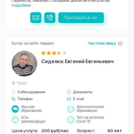
Паркинсон, лежачие с сахарным диабетом и инсультом.
подробнее
Пригласить в чат
Был(а) на сайте: Недавно
Частное лицо
Сиделка: Евгений Евгеньевич
Томск
Собеседование
Документы
Телефон
E-mail
Высшее
Дополнительное
образование
образование
Есть
Тест на антитела
рекомендации
Covid-19
Цена услуги:
200 руб/час
Возраст:
40 лет