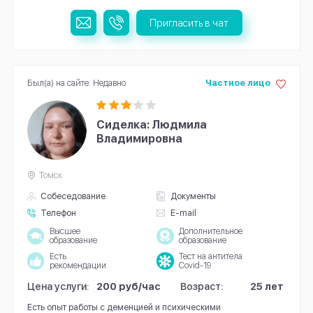
Пригласить в чат
Был(а) на сайте: Недавно
Частное лицо
Сиделка: Людмила
Владимировна
Томск
Собеседование
Документы
Телефон
E-mail
Высшее
Дополнительное
образование
образование
Есть
Тест на антитела
рекомендации
Covid-19
Цена услуги:
200 руб/час
Возраст:
25 лет
Есть опыт работы с деменцией и психическими