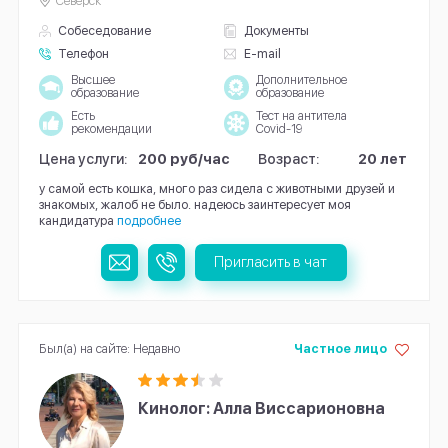
Северск
Собеседование
Документы
Телефон
E-mail
Высшее
Дополнительное
образование
образование
Есть
Тест на антитела
рекомендации
Covid-19
Цена услуги:
200 руб/час
Возраст:
20 лет
у самой есть кошка, много раз сидела с животными друзей и
знакомых, жалоб не было. надеюсь заинтересует моя
кандидатура
подробнее
Пригласить в чат
Был(а) на сайте: Недавно
Частное лицо
Кинолог: Алла Виссарионовна