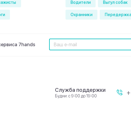
сажисты
Водители
Выгул собак
оги
Охранники
Передержка
сервиса 7hands
Служба поддержки
+
Будни: с 9:00 до 19:00