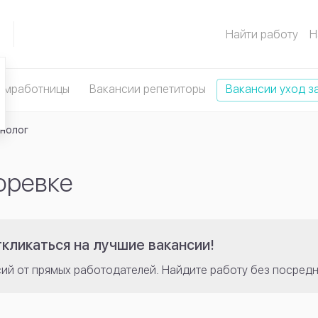
Найти работу
Н
омработницы
Вакансии репетиторы
Вакансии уход з
нолог
оревке
кликаться на лучшие вакансии!
сий от прямых работодателей. Найдите работу без посредн