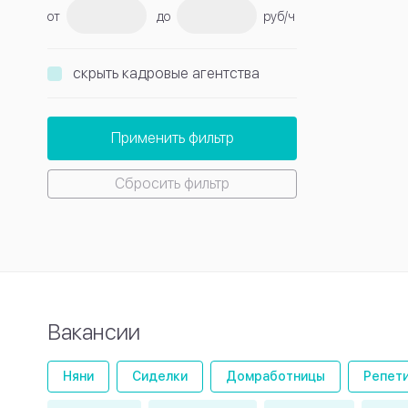
от
до
руб/ч
скрыть кадровые агентства
Применить фильтр
Сбросить фильтр
Вакансии
Няни
Сиделки
Домработницы
Репет