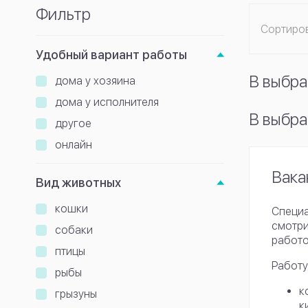
Фильтр
Сортиро
Удобный вариант работы
В выбра
дома у хозяина
дома у исполнителя
В выбра
другое
онлайн
Вака
Вид животных
кошки
Специа
смотри
собаки
работо
птицы
Работу
рыбы
к
грызуны
к