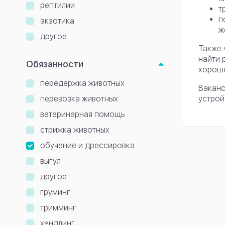
рептилии
т
п
экзотика
ж
другое
Также 
найти 
Обязанности
хорошо
передержка животных
Ваканс
перевозка животных
устрой
ветеринарная помощь
стрижка животных
обучение и дрессировка
выгул
другое
груминг
тримминг
хендлинг