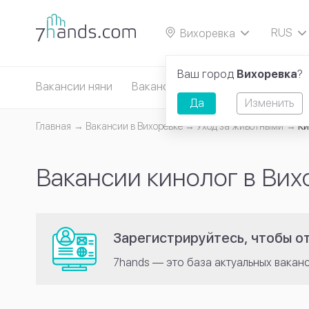
RUS
Вихоревка
EN
Ваш город
Вихоревка
?
Вакансии няни
Вакансии сиделки
Вакансии д
Да
Изменить
Главная
Вакансии в Вихоревке
Уход за животными
Ки
Вакансии кинолог в Вих
Зарегистрируйтесь, чтобы от
7hands — это база актуальных вакан