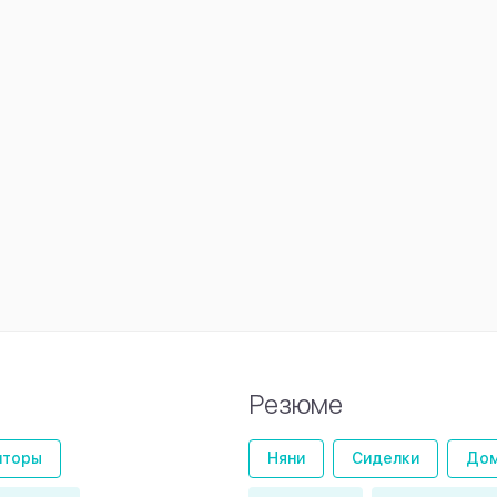
Резюме
иторы
Няни
Сиделки
Дом