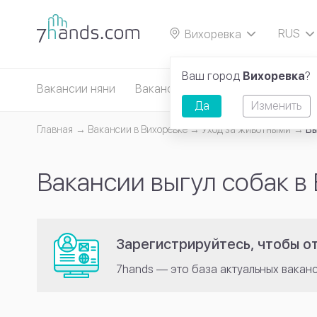
RUS
Вихоревка
EN
Ваш город
Вихоревка
?
Вакансии няни
Вакансии сиделки
Вакансии д
Да
Изменить
Главная
Вакансии в Вихоревке
Уход за животными
Вы
Вакансии выгул собак в
Зарегистрируйтесь, чтобы от
7hands — это база актуальных вакан