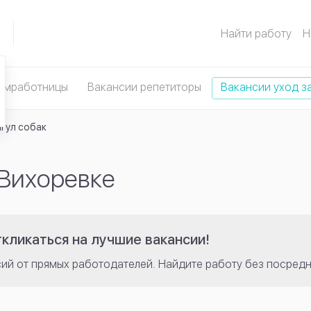
Найти работу
Н
омработницы
Вакансии репетиторы
Вакансии уход з
гул собак
 Вихоревке
кликаться на лучшие вакансии!
сий от прямых работодателей. Найдите работу без посредн