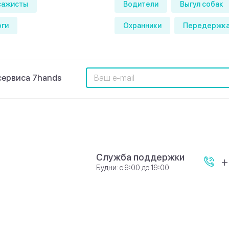
сажисты
Водители
Выгул собак
оги
Охранники
Передержка
сервиса 7hands
Служба поддержки
+
Будни: с 9:00 до 19:00