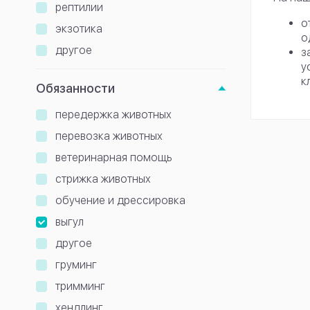
рептилии
о
экзотика
о
другое
з
у
к
Обязанности
передержка животных
перевозка животных
ветеринарная помощь
стрижка животных
обучение и дрессировка
выгул
другое
груминг
тримминг
хендлинг