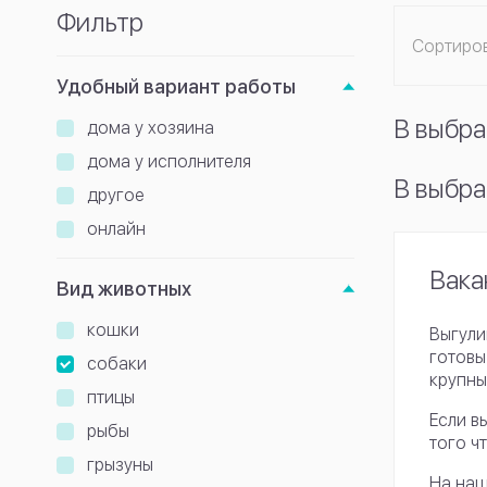
Фильтр
Сортиро
Удобный вариант работы
В выбра
дома у хозяина
дома у исполнителя
В выбра
другое
онлайн
Вака
Вид животных
кошки
Выгули
готовы
собаки
крупны
птицы
Если в
рыбы
того ч
грызуны
На наш