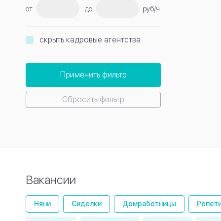
от
до
руб/ч
скрыть кадровые агентства
Применить фильтр
Сбросить фильтр
Вакансии
Няни
Сиделки
Домработницы
Репет