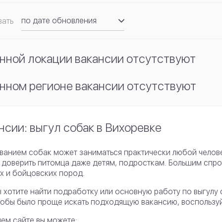
по дате обновления
вать
по рейтингу
нной локации вакансии отсутствуют
нном регионе вакансии отсутствуют
нсии: выгул собак в Вихоревке
ванием собак может заниматься практически любой челов
 доверить питомца даже детям, подросткам. Большим спр
х и бойцовских пород.
ы хотите найти подработку или основную работу по выгулу 
тобы было проще искать подходящую вакансию, воспользу
ем сайте вы можете: