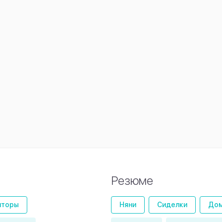
Резюме
иторы
Няни
Сиделки
Дом