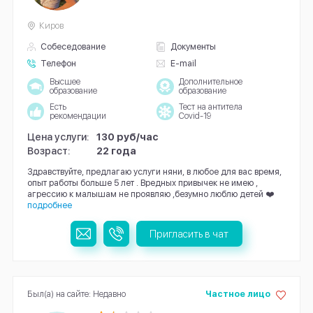
Киров
Собеседование
Документы
Телефон
E-mail
Высшее
Дополнительное
образование
образование
Есть
Тест на антитела
рекомендации
Covid-19
Цена услуги:
130 руб/час
Возраст:
22 года
Здравствуйте, предлагаю услуги няни, в любое для вас время,
опыт работы больше 5 лет . Вредных привычек не имею ,
агрессию к малышам не проявляю ,безумно люблю детей ❤️
подробнее
Пригласить в чат
Был(а) на сайте: Недавно
Частное лицо