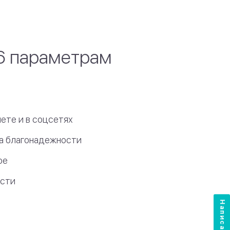
6 параметрам
ете и в соцсетях
ка благонадежности
ое
ости
Написать нам