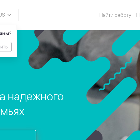
US
Найти работу
Н
N
ляны
?
ить
ка надежного
емьях