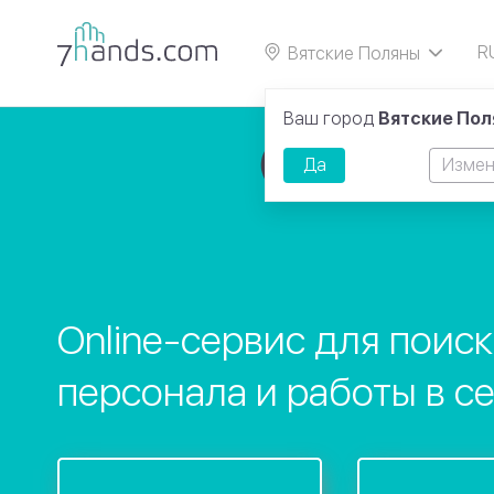
R
Вятские Поляны
E
Ваш город
Вятские По
Да
Измен
Online-сервис для поис
персонала и работы в с