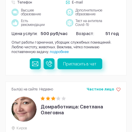
Телефон
E-mail
Высшее
Дополнительное
образование
образование
Есть
Тест на антитела
рекомендации
Covid-19
Цена услуги:
500 руб/час
Возраст:
51 год
Опыт работы горничная, уборщик служебных помещений.
Люблю чистоту, животных. Вежлива, чётко понимаю
поставленную задачу.
подробнее
Пригласить в чат
Был(а) на сайте: Недавно
Частное лицо
Домработница: Светлана
Олеговна
Киров