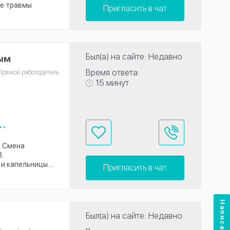
ле травмы
Пригласить в чат
Был(а) на сайте: Недавно
ным
Время ответа:
Прямой работодатель
15 минут
..
. Смена
3.
 капельницы...
Пригласить в чат
Написать нам
Был(а) на сайте: Недавно