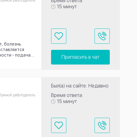
Время ответа:
Прямой работодатель
15 минут
т, болезнь
оставляется
ости - подача...
Пригласить в чат
Был(а) на сайте: Недавно
Время ответа:
Прямой работодатель
15 минут