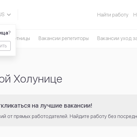
US
Найти работу
Н
N
ица
?
омработницы
Вакансии репетиторы
Вакансии уход з
ить
лой Холунице
кликаться на лучшие вакансии!
сий от прямых работодателей. Найдите работу без посредн