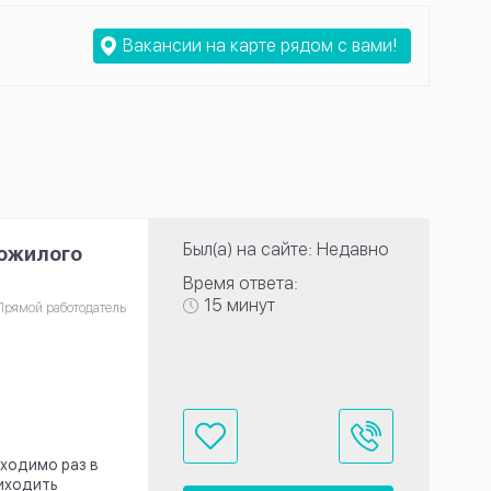
Вакансии на карте рядом с вами!
Был(а) на сайте: Недавно
пожилого
Время ответа:
15 минут
Прямой работодатель
бходимо раз в
риходить