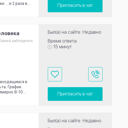
 . и 2 раза в...
Пригласить в чат
Был(а) на сайте: Недавно
еловека
Время ответа:
Прямой работодатель
15 минут
находящимся в
та. График
мерно 8-10...
Пригласить в чат
Был(а) на сайте: Недавно