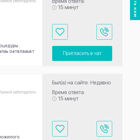
Время ответа:
Прямой работодатель
15 минут
оцедуры .
алаь оатвлааьвт
Пригласить в чат
Был(а) на сайте: Недавно
Время ответа:
Прямой работодатель
15 минут
 пожилого