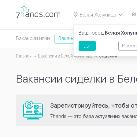
R
Белая Холуница
E
Ваш город
Белая Холун
Вакансии няни
Вакансии сиделки
Вакансии д
Да
Измен
Главная
Вакансии в Белой Холунице
Сиделки
Вакансии сиделки в Бе
Зарегистрируйтесь, чтобы от
7hands — это база актуальных вакан