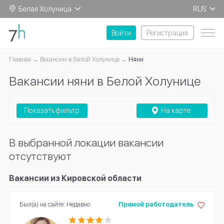
Белая Холуница
RUS
EN
Войти
Регистрация
Главная
Вакансии в Белой Холунице
Няни
Вакансии няни в Белой Холунице
Показать фильтр
На карте
В выбранной локации вакансии
отсутствуют
Вакансии из Кировской области
Был(а) на сайте: Недавно
Прямой работодатель