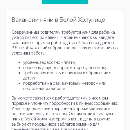
Вакансии няни в Белой Холунице
Современным родителям требуется няня для ребенка
уже со дня его рождения. На сайте 7hands вы найдете
вакансии от прямых работодателей без посредников.
В базе объявлений собрана актуальная информация по
условиям работы:
уровень заработной платы;
перечень услуг, которые интересуют семью;
требования к опыту и навыкам в обращении с
детьми;
подработка на раз, вахтовым методом или
постоянная занятость.
Вы можете связаться с работодателями в частном
порядке и уточнить подробности в личных сообщениях.
У нас ищут домашний персонал с проживанием или
оплачивают услуги по часам. Одним родителям нужна
няня в Белой Холунице срочно день в день, а другие
выбирают помощников заблаговременно для
семейных поездок или на время каникул.