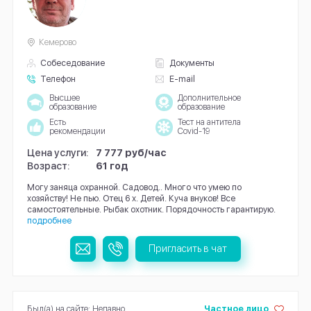
Кемерово
Собеседование
Документы
Телефон
E-mail
Высшее
Дополнительное
образование
образование
Есть
Тест на антитела
рекомендации
Covid-19
Цена услуги:
7 777 руб/час
Возраст:
61 год
Могу заняца охранной. Садовод.. Много что умею по
хозяйству! Не пью. Отец 6 х. Детей. Куча внуков! Все
самостоятельные. Рыбак охотник. Порядочность гарантирую.
подробнее
Пригласить в чат
Был(а) на сайте: Недавно
Частное лицо