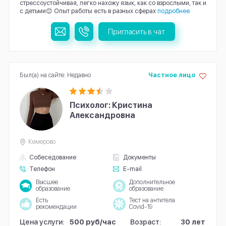
стрессоустойчивая, легко нахожу язык, как со взрослыми, так и
с детьми😊 Опыт работы есть в разных сферах
подробнее
Пригласить в чат
Был(а) на сайте: Недавно
Частное лицо
Психолог: Кристина
Александровна
Кемерово
Собеседование
Документы
Телефон
E-mail
Высшее
Дополнительное
образование
образование
Есть
Тест на антитела
рекомендации
Covid-19
Цена услуги:
500 руб/час
Возраст:
30 лет