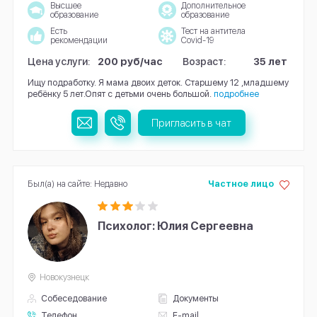
Высшее
Дополнительное
образование
образование
Есть
Тест на антитела
рекомендации
Covid-19
Цена услуги:
200 руб/час
Возраст:
35 лет
Ищу подработку. Я мама двоих деток. Старшему 12 ,младшему
ребёнку 5 лет.Опят с детьми очень большой.
подробнее
Пригласить в чат
Был(а) на сайте: Недавно
Частное лицо
Психолог: Юлия Сергеевна
Новокузнецк
Собеседование
Документы
Телефон
E-mail