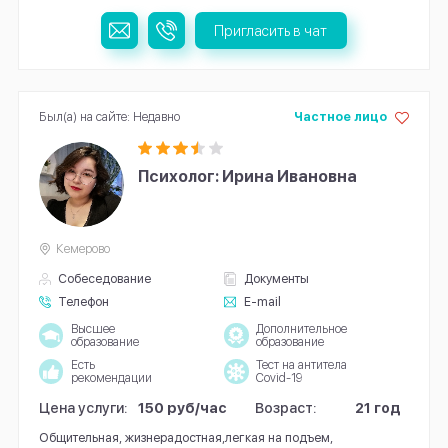
Пригласить в чат
Был(а) на сайте: Недавно
Частное лицо
Психолог: Ирина Ивановна
Кемерово
Собеседование
Документы
Телефон
E-mail
Высшее
Дополнительное
образование
образование
Есть
Тест на антитела
рекомендации
Covid-19
Цена услуги:
150 руб/час
Возраст:
21 год
Общительная, жизнерадостная,легкая на подъем,