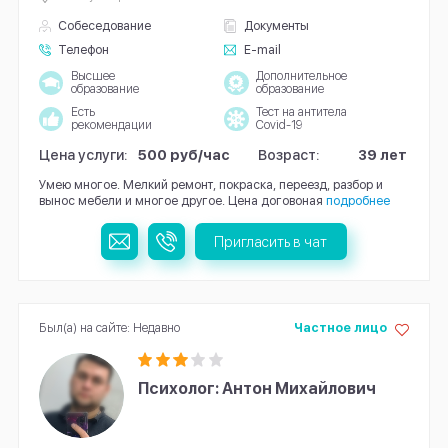
Собеседование
Документы
Телефон
E-mail
Высшее
Дополнительное
образование
образование
Есть
Тест на антитела
рекомендации
Covid-19
Цена услуги:
500 руб/час
Возраст:
39 лет
Умею многое. Мелкий ремонт, покраска, переезд, разбор и
вынос мебели и многое другое. Цена договоная
подробнее
Пригласить в чат
Был(а) на сайте: Недавно
Частное лицо
Психолог: Антон Михайлович