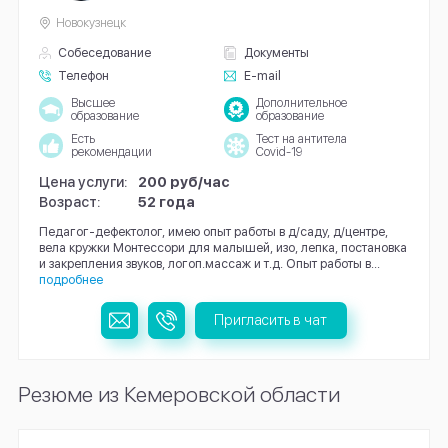
Новокузнецк
Собеседование
Документы
Телефон
E-mail
Высшее
Дополнительное
образование
образование
Есть
Тест на антитела
рекомендации
Covid-19
Цена услуги:
200 руб/час
Возраст:
52 года
Педагог-дефектолог, имею опыт работы в д/саду, д/центре,
вела кружки Монтессори для малышей, изо, лепка, постановка
и закрепления звуков, логоп.массаж и т.д. Опыт работы в...
подробнее
Пригласить в чат
Резюме из Кемеровской области