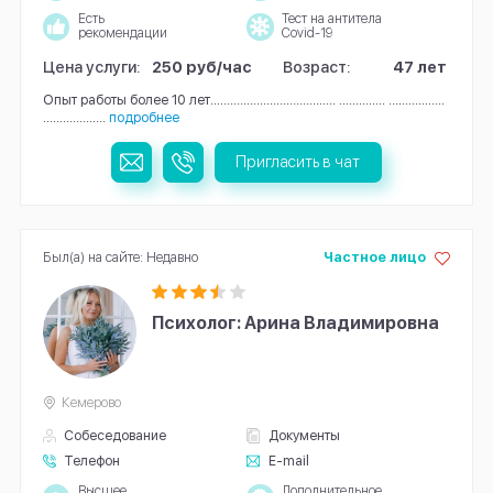
Есть
Тест на антитела
рекомендации
Covid-19
Цена услуги:
250 руб/час
Возраст:
47 лет
Опыт работы более 10 лет...................................... .............. .................
...................
подробнее
Пригласить в чат
Был(а) на сайте: Недавно
Частное лицо
Психолог: Арина Владимировна
Кемерово
Собеседование
Документы
Телефон
E-mail
Высшее
Дополнительное