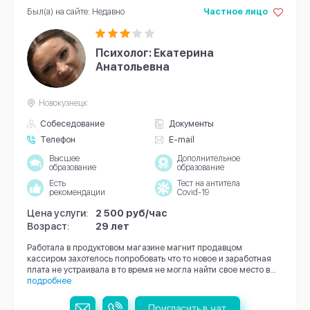
Был(а) на сайте: Недавно
Частное лицо
Психолог: Екатерина
Анатольевна
Новокузнецк
Собеседование
Документы
Телефон
E-mail
Высшее
Дополнительное
образование
образование
Есть
Тест на антитела
рекомендации
Covid-19
Цена услуги:
2 500 руб/час
Возраст:
29 лет
Работала в продуктовом магазине магнит продавцом
кассиром захотелось попробовать что то новое и заработная
плата не устраивала в то время не могла найти свое место в...
подробнее
Пригласить в чат