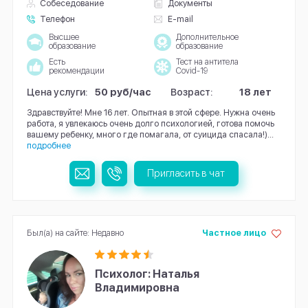
Собеседование
Документы
Телефон
E-mail
Высшее
Дополнительное
образование
образование
Есть
Тест на антитела
рекомендации
Covid-19
Цена услуги:
50 руб/час
Возраст:
18 лет
Здравствуйте! Мне 16 лет. Опытная в этой сфере. Нужна очень
работа, я увлекаюсь очень долго психологией, готова помочь
вашему ребенку, много где помагала, от суицида спасала!)...
подробнее
Пригласить в чат
Был(а) на сайте: Недавно
Частное лицо
Психолог: Наталья
Владимировна