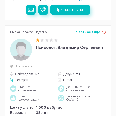
Пригласить в чат
Был(а) на сайте: Недавно
Частное лицо
Психолог: Владимир Сергеевич
Новокузнецк
Собеседование
Документы
Телефон
E-mail
Высшее
Дополнительное
образование
образование
Есть
Тест на антитела
рекомендации
Covid-19
Цена услуги:
1 000 руб/час
Возраст:
38 лет