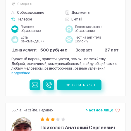
Кемерово
Собеседование
Документы
Телефон
E-mail
Высшее
Дополнительное
образование
образование
Есть
Тест на антитела
рекомендации
Covid-19
Цена услуги:
500 руб/час
Возраст:
27 лет
Рукастый парень, привезти, увезти, помочь по хозяйству.
Добрый, отзывчивый, коммуникабельный, найду общий язык с
любым человеком, разносторонний , разные увлечения
подробнее
Пригласить в чат
Был(а) на сайте: Недавно
Частное лицо
Психолог: Анатолий Сергеевич