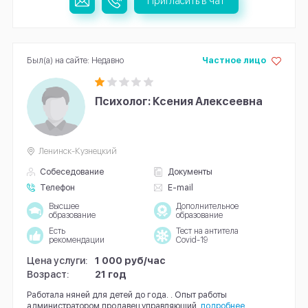
Пригласить в чат
Был(а) на сайте: Недавно
Частное лицо
Психолог: Ксения Алексеевна
Ленинск-Кузнецкий
Собеседование
Документы
Телефон
E-mail
Высшее
Дополнительное
образование
образование
Есть
Тест на антитела
рекомендации
Covid-19
Цена услуги:
1 000 руб/час
Возраст:
21 год
Работала няней для детей до года. . Опыт работы
администратором,продавец,управляющий.
подробнее