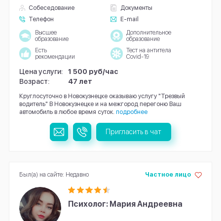
Собеседование
Документы
Телефон
E-mail
Высшее
Дополнительное
образование
образование
Есть
Тест на антитела
рекомендации
Covid-19
Цена услуги:
1 500 руб/час
Возраст:
47 лет
Круглосуточно в Новокузнецке оказываю услугу "Трезвый
водитель" В Новокузнецке и на межгород перегоню Ваш
автомобиль в любое время суток.
подробнее
Пригласить в чат
Был(а) на сайте: Недавно
Частное лицо
Психолог: Мария Андреевна