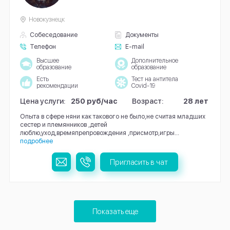
Новокузнецк
Собеседование
Документы
Телефон
E-mail
Высшее
Дополнительное
образование
образование
Есть
Тест на антитела
рекомендации
Covid-19
Цена услуги:
250 руб/час
Возраст:
28 лет
Опыта в сфере няни как такового не было,не считая младших
сестер и племянников ,детей
люблю,уход,времяпрепровождения ,присмотр,игры...
подробнее
Пригласить в чат
Показать еще