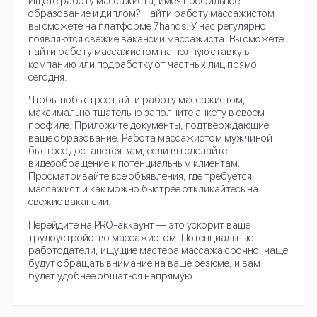
Ищете работу массажиста, имея профильное
образование и диплом? Найти работу массажистом
вы сможете на платформе 7hands. У нас регулярно
появляются свежие вакансии массажиста. Вы сможете
найти работу массажистом на полную ставку в
компанию или подработку от частных лиц прямо
сегодня.
Чтобы побыстрее найти работу массажистом,
максимально тщательно заполните анкету в своем
профиле. Приложите документы, подтверждающие
ваше образование. Работа массажистом мужчиной
быстрее достанется вам, если вы сделайте
видеообращение к потенциальным клиентам.
Просматривайте все объявления, где требуется
массажист и как можно быстрее откликайтесь на
свежие вакансии.
Перейдите на PRO-аккаунт — это ускорит ваше
трудоустройство массажистом. Потенциальные
работодатели, ищущие мастера массажа срочно, чаще
будут обращать внимание на ваше резюме, и вам
будет удобнее общаться напрямую.