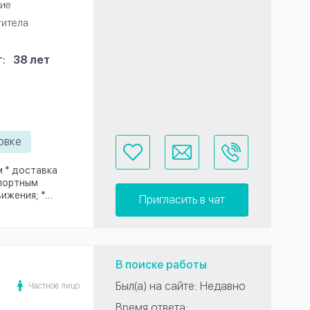
ие
титела
:
38 лет
овке
м * доставка
спортным
жения; *...
Пригласить в чат
В поиске работы
Был(а) на сайте: Недавно
Частное лицо
Время ответа: