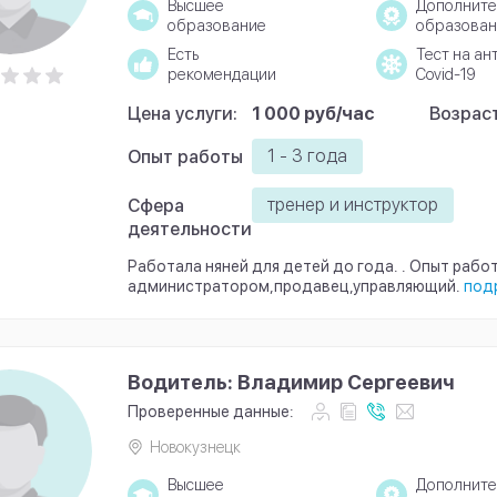
Высшее
Дополните
образование
образован
Есть
Тест на ан
рекомендации
Covid-19
Цена услуги:
1 000 руб/час
Возраст
1 - 3 года
Опыт работы
тренер и инструктор
Сфера
деятельности
Работала няней для детей до года. . Опыт рабо
администратором,продавец,управляющий.
под
Водитель: Владимир Сергеевич
Проверенные данные:
Новокузнецк
Высшее
Дополните