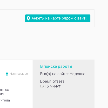
Анкеты на карте рядом с вами!
В поиске работы
Был(а) на сайте: Недавно
Частное лицо
Время ответа:
15 минут
льное
ие
титела