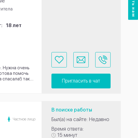
ие
титела
:
18 лет
е. Нужна очень
готова помочь
спасала!) так...
Пригласить в чат
В поиске работы
Был(а) на сайте: Недавно
Частное лицо
Время ответа:
15 минут