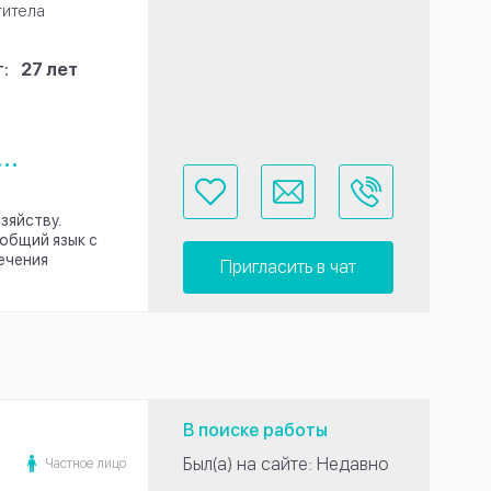
титела
:
27 лет
...
озяйству.
общий язык с
ечения
Пригласить в чат
В поиске работы
Был(а) на сайте: Недавно
Частное лицо