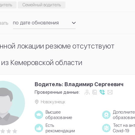
дитель
Семейный водитель
по дате обновления
вать
по рейтингу
нной локации резюме отсутствуют
 из Кемеровской области
Водитель: Владимир Сергеевич
Проверенные данные:
Новокузнецк
Высшее
Дополните
образование
образован
Есть
Тест на ан
рекомендации
Covid-19