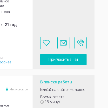
льное
ие
титела
:
21 год
ты
Пригласить в чат
робнее
В поиске работы
Был(а) на сайте: Недавно
Частное лицо
Время ответа:
15 минут
льное