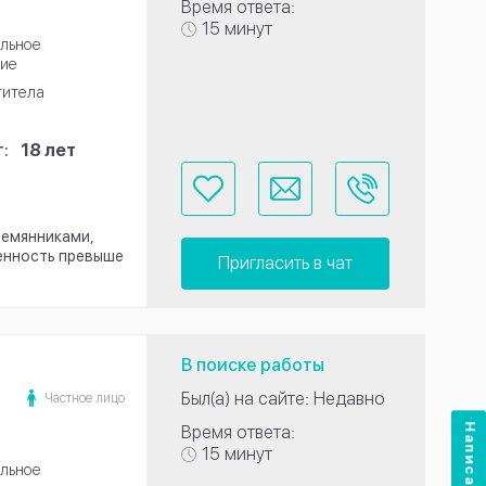
Время ответа:
15 минут
льное
ие
титела
:
18 лет
племянниками,
венность превыше
Пригласить в чат
В поиске работы
Был(а) на сайте: Недавно
Частное лицо
Написать нам
Время ответа:
15 минут
льное