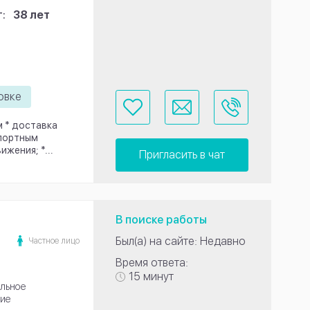
:
38 лет
овке
м * доставка
спортным
жения; *...
Пригласить в чат
В поиске работы
Был(а) на сайте: Недавно
Частное лицо
Время ответа:
15 минут
льное
ие