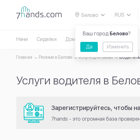
RUS
Белово
EN
Ваш город
Белово
?
Няни
Сиделки
Домработницы
Репетиторы
Да
Изменить
Главная
Резюме в Белове
Услуги для семьи
Водител
Услуги водителя в Бело
Зарегистрируйтесь, чтобы н
7hands - это огромная база провере