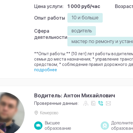
Цена услуги:
1 000 руб/час
Возраст
10 и больше
Опыт работы
водитель
Сфера
деятельности
мастер по ремонту и устан
**Опыт работы:** [10 лет] лет работы водителе
семьи до места назначения; * управление тран
средством; * соблюдение правил дорожного дви
подробнее
Водитель: Антон Михайлович
Проверенные данные:
Кемерово
Высшее
Дополните
образование
образован