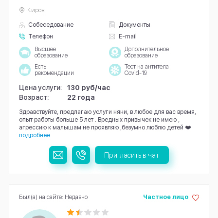
Киров
Собеседование
Документы
Телефон
E-mail
Высшее
Дополнительное
образование
образование
Есть
Тест на антитела
рекомендации
Covid-19
Цена услуги:
130 руб/час
Возраст:
22 года
Здравствуйте, предлагаю услуги няни, в любое для вас время,
опыт работы больше 5 лет . Вредных привычек не имею ,
агрессию к малышам не проявляю ,безумно люблю детей ❤️
подробнее
Пригласить в чат
Был(а) на сайте: Недавно
Частное лицо