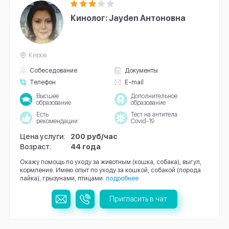
Кинолог: Jayden Антоновна
Киров
Собеседование
Документы
Телефон
E-mail
Высшее
Дополнительное
образование
образование
Есть
Тест на антитела
рекомендации
Covid-19
Цена услуги:
200 руб/час
Возраст:
44 года
Окажу помощь по уходу за животным (кошка, собака), выгул,
кормление. Имею опыт по уходу за кошкой, собакой (порода
лайка), грызунами, птицами.
подробнее
Пригласить в чат