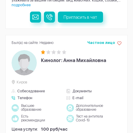
ухаживать за вашим питомцем. Вид животных: кошки, собаки,...
подробнее
Пригласить в чат
Был(а) на сайте: Недавно
Частное лицо
Кинолог: Анна Михайловна
Киров
Собеседование
Документы
Телефон
E-mail
Высшее
Дополнительное
образование
образование
Есть
Тест на антитела
рекомендации
Covid-19
Цена услуги:
100 руб/час