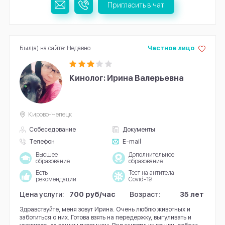
Пригласить в чат
Был(а) на сайте: Недавно
Частное лицо
Кинолог: Ирина Валерьевна
Кирово-Чепецк
Собеседование
Документы
Телефон
E-mail
Высшее
Дополнительное
образование
образование
Есть
Тест на антитела
рекомендации
Covid-19
Цена услуги:
700 руб/час
Возраст:
35 лет
Здравствуйте, меня зовут Ирина. Очень люблю животных и
заботиться о них. Готова взять на передержку, выгуливать и