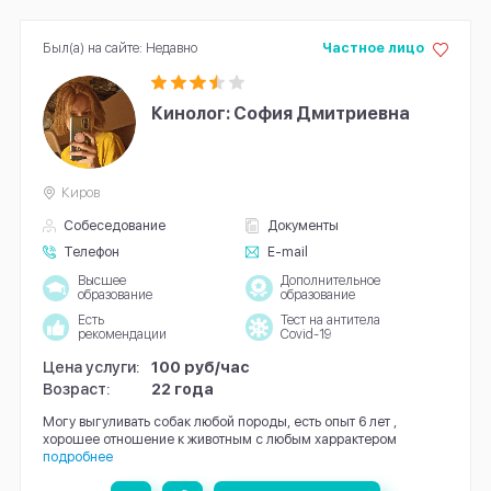
Был(а) на сайте: Недавно
Частное лицо
Кинолог: София Дмитриевна
Киров
Собеседование
Документы
Телефон
E-mail
Высшее
Дополнительное
образование
образование
Есть
Тест на антитела
рекомендации
Covid-19
Цена услуги:
100 руб/час
Возраст:
22 года
Могу выгуливать собак любой породы, есть опыт 6 лет ,
хорошее отношение к животным с любым харрактером
подробнее