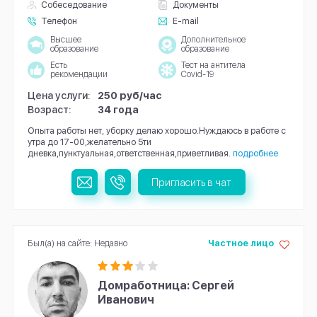
Собеседование
Документы
Телефон
E-mail
Высшее
Дополнительное
образование
образование
Есть
Тест на антитела
рекомендации
Covid-19
Цена услуги:
250 руб/час
Возраст:
34 года
Опыта работы нет, уборку делаю хорошо.Нуждаюсь в работе с
утра до 17-00,желательно 5ти
дневка,пунктуальная,ответственная,приветливая.
подробнее
Пригласить в чат
Был(а) на сайте: Недавно
Частное лицо
Домработница: Сергей
Иванович