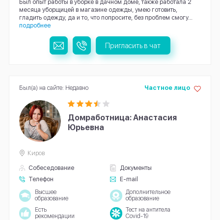
Был опыт работы в уборке в дачном доме, также работала 2
месяца уборщицей в магазине одежды, умею готовить,
гладить одежду, да и то, что попросите, без проблем смогу...
подробнее
Пригласить в чат
Был(а) на сайте: Недавно
Частное лицо
Домработница: Анастасия
Юрьевна
Киров
Собеседование
Документы
Телефон
E-mail
Высшее
Дополнительное
образование
образование
Есть
Тест на антитела
рекомендации
Covid-19