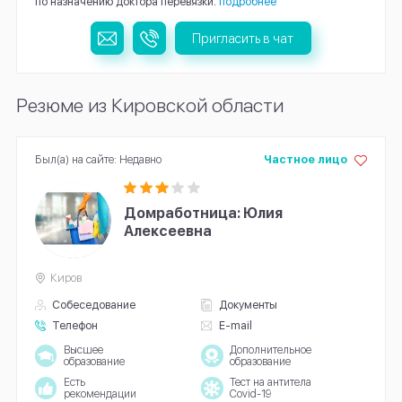
по назначению доктора перевязки.
подробнее
Пригласить в чат
Резюме из Кировской области
Был(а) на сайте: Недавно
Частное лицо
Домработница: Юлия
Алексеевна
Киров
Собеседование
Документы
Телефон
E-mail
Высшее
Дополнительное
образование
образование
Есть
Тест на антитела
рекомендации
Covid-19