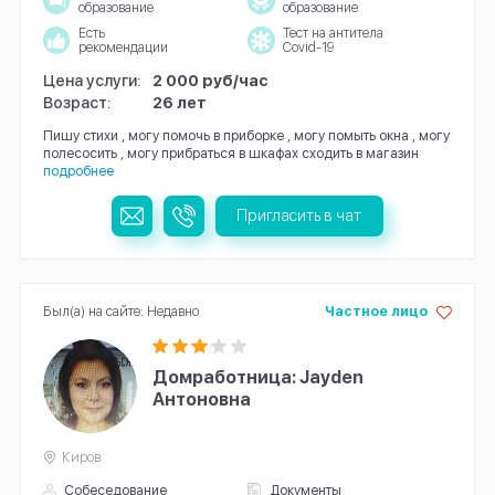
образование
образование
Есть
Тест на антитела
рекомендации
Covid-19
Цена услуги:
2 000 руб/час
Возраст:
26 лет
Пишу стихи , могу помочь в приборке , могу помыть окна , могу
полесосить , могу прибраться в шкафах сходить в магазин
подробнее
Пригласить в чат
Был(а) на сайте: Недавно
Частное лицо
Домработница: Jayden
Антоновна
Киров
Собеседование
Документы