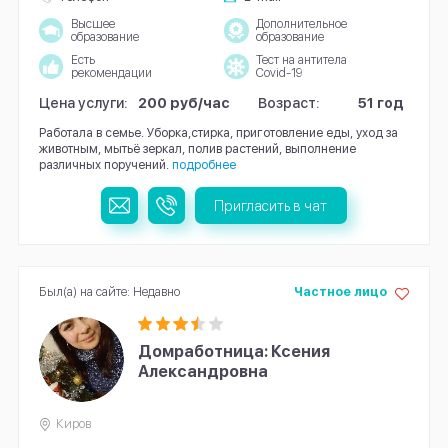
Высшее
Дополнительное
образование
образование
Есть
Тест на антитела
рекомендации
Covid-19
Цена услуги:
200 руб/час
Возраст:
51 год
Работала в семье. Уборка,стирка, приготовление еды, уход за
животным, мытьё зеркал, полив растений, выполнение
различных поручений.
подробнее
Пригласить в чат
Был(а) на сайте: Недавно
Частное лицо
Домработница: Ксения
Александровна
Киров