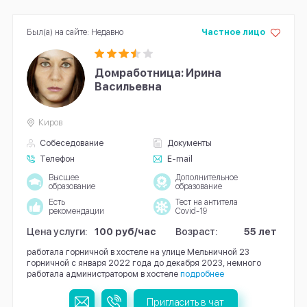
Был(а) на сайте: Недавно
Частное лицо
Домработница: Ирина
Васильевна
Киров
Собеседование
Документы
Телефон
E-mail
Высшее
Дополнительное
образование
образование
Есть
Тест на антитела
рекомендации
Covid-19
Цена услуги:
100 руб/час
Возраст:
55 лет
работала горничной в хостеле на улице Мельничной 23
горничной с января 2022 года до декабря 2023, немного
работала администратором в хостеле
подробнее
Пригласить в чат