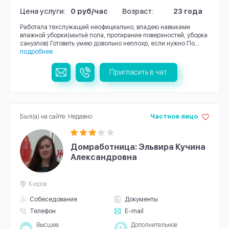
Цена услуги:
0 руб/час
Возраст:
23 года
Работала техслужащей неофициально, владею навыками
влажной уборки(мытьё пола, протирание поверхностей, уборка
санузлов) Готовить умею довольно неплохр, если нужно По...
подробнее
Пригласить в чат
Был(а) на сайте: Недавно
Частное лицо
Домработница: Эльвира Кучина
Александровна
Киров
Собеседование
Документы
Телефон
E-mail
Высшее
Дополнительное