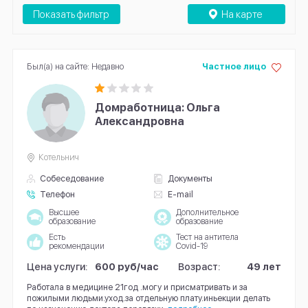
Показать фильтр
На карте
Был(а) на сайте: Недавно
Частное лицо
Домработница: Ольга
Александровна
Котельнич
Собеседование
Документы
Телефон
E-mail
Высшее
Дополнительное
образование
образование
Есть
Тест на антитела
рекомендации
Covid-19
Цена услуги:
600 руб/час
Возраст:
49 лет
Работала в медицине 21год .могу и присматривать и за
пожилыми людьми.уход.за отдельную плату.иньекции делать