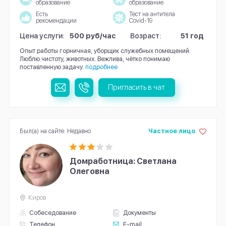
образование
образование
Есть
Тест на антитела
рекомендации
Covid-19
Цена услуги:
500 руб/час
Возраст:
51 год
Опыт работы горничная, уборщик служебных помещений.
Люблю чистоту, животных. Вежлива, чётко понимаю
поставленную задачу.
подробнее
Пригласить в чат
Был(а) на сайте: Недавно
Частное лицо
Домработница: Светлана
Олеговна
Киров
Собеседование
Документы
Телефон
E-mail