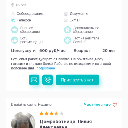
Киров
Собеседование
Документы
Телефон
E-mail
Высшее
Дополнительное
образование
образование
Есть
Тест на антитела
рекомендации
Covid-19
Цена услуги:
500 руб/час
Возраст:
20 лет
Есть опыт работы,убираться люблю .Не бризглива ,могу
готовить и гладить бельё .Работаю по выходным и во второй
половине дня .
подробнее
Пригласить в чат
Был(а) на сайте: Недавно
Частное лицо
Домработница: Лилия
Алексеевна