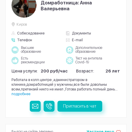
Домработница: Анна
Валерьевна
Киров
Собеседование
Документы
Телефон
E-mail
Высшее
Дополнительное
образование
образование
Есть
Тест на антитела
рекомендации
Covid-19
Цена услуги:
200 руб/час
Возраст:
26 лет
Работала в колл.центре ,администратором в
клинике,домработницей у мужчины,все были довольны
всем,претензий никто не имел ,Готова работать полный день...
подробнее
Пригласить в чат
Был(а) на сайте: Недавно
Частное лицо