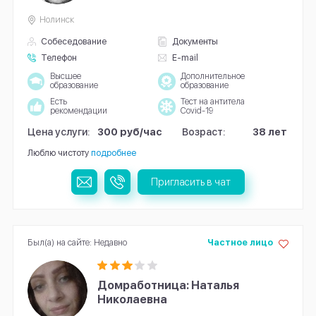
Нолинск
Собеседование
Документы
Телефон
E-mail
Высшее
Дополнительное
образование
образование
Есть
Тест на антитела
рекомендации
Covid-19
Цена услуги:
300 руб/час
Возраст:
38 лет
Люблю чистоту
подробнее
Пригласить в чат
Был(а) на сайте: Недавно
Частное лицо
Домработница: Наталья
Николаевна