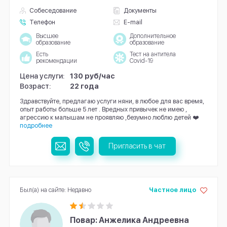
Собеседование
Документы
Телефон
E-mail
Высшее
Дополнительное
образование
образование
Есть
Тест на антитела
рекомендации
Covid-19
Цена услуги:
130 руб/час
Возраст:
22 года
Здравствуйте, предлагаю услуги няни, в любое для вас время,
опыт работы больше 5 лет . Вредных привычек не имею ,
агрессию к малышам не проявляю ,безумно люблю детей ❤️
подробнее
Пригласить в чат
Был(а) на сайте: Недавно
Частное лицо
Повар: Анжелика Андреевна