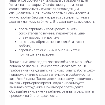
знаете, где срочно найти хорошего повара на дом?
Услуги на платформе 7hands помогут вам легко
сориентироваться и связаться с подходящим
специалистом. Для начала работы с нашим сайтом
нужно пройти бесплатную регистрацию и получить
доступ к личному кабинету. Это даст вам возможность:
просматривать и сортировать анкеты
соискателей по нужным параметрам: цене,
опыту, возрасту и другим;
видеть и одобрять отклики людей, ищущих
работу;
переписываться с ними в онлайн-чате и
приглашать на встречу.
Также вы можете подать частное объявление о найме
повара по часам. В нем желательно указать ваши
требования к кандидату: например, опыт работы шеф-
поваром, знания о видах выпечки или особенностях
китайской кухни. Также укажите желаемую стоимость
заказа и примерное время, когда вы планируете
вызывать сотрудника. При выборе претендента
обращайте внимание на рейтинг, отзывы и результаты
проверки на благонадежность.