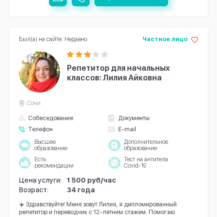
Был(а) на сайте: Недавно
Частное лицо
Репетитор для начальных
классов: Лилия Айковна
Сочи
Собеседование
Документы
Телефон
E-mail
Высшее
Дополнительное
образование
образование
Есть
Тест на антитела
рекомендации
Covid-19
Цена услуги:
1 500 руб/час
Возраст:
34 года
☀️ Здравствуйте! Меня зовут Лилия, я дипломированный
репетитор и переводчик с 12-летним стажем. Помогаю