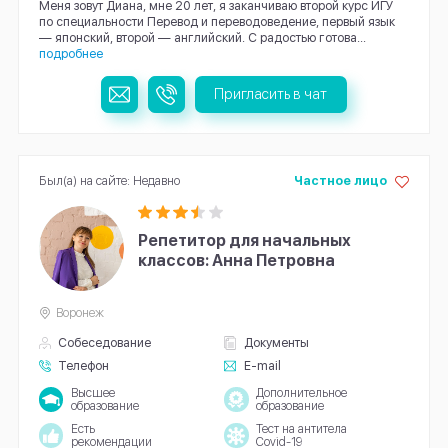
Меня зовут Диана, мне 20 лет, я заканчиваю второй курс ИГУ
по специальности Перевод и переводоведение, первый язык
— японский, второй — английский. С радостью готова...
подробнее
Пригласить в чат
Был(а) на сайте: Недавно
Частное лицо
Репетитор для начальных
классов: Анна Петровна
Воронеж
Собеседование
Документы
Телефон
E-mail
Высшее
Дополнительное
образование
образование
Есть
Тест на антитела
рекомендации
Covid-19