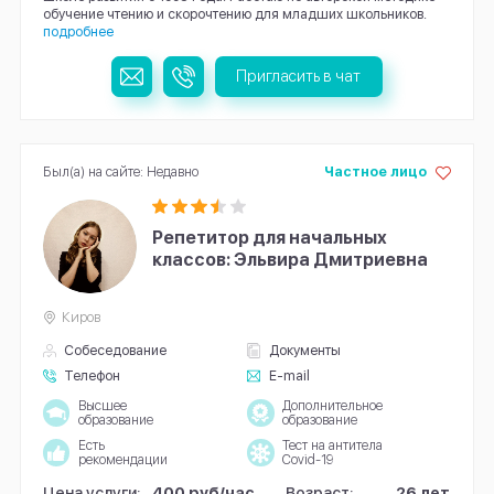
обучение чтению и скорочтению для младших школьников.
подробнее
Пригласить в чат
Был(а) на сайте: Недавно
Частное лицо
Репетитор для начальных
классов: Эльвира Дмитриевна
Киров
Собеседование
Документы
Телефон
E-mail
Высшее
Дополнительное
образование
образование
Есть
Тест на антитела
рекомендации
Covid-19
Цена услуги:
400 руб/час
Возраст:
26 лет