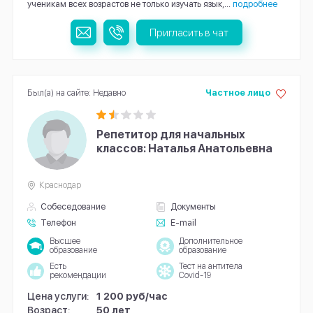
ученикам всех возрастов не только изучать язык,...
подробнее
Пригласить в чат
Был(а) на сайте: Недавно
Частное лицо
Репетитор для начальных
классов: Наталья Анатольевна
Краснодар
Собеседование
Документы
Телефон
E-mail
Высшее
Дополнительное
образование
образование
Есть
Тест на антитела
рекомендации
Covid-19
Цена услуги:
1 200 руб/час
Возраст:
50 лет