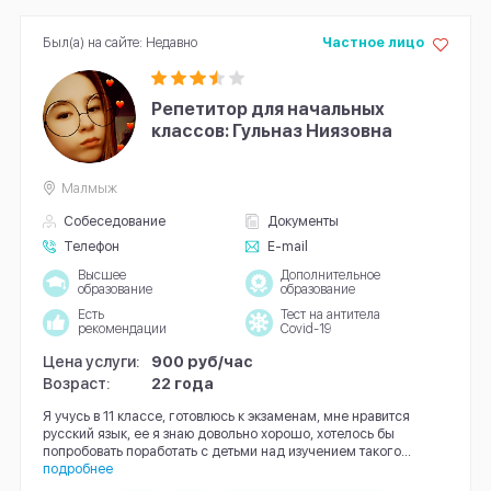
Был(а) на сайте: Недавно
Частное лицо
Репетитор для начальных
классов: Гульназ Ниязовна
Малмыж
Собеседование
Документы
Телефон
E-mail
Высшее
Дополнительное
образование
образование
Есть
Тест на антитела
рекомендации
Covid-19
Цена услуги:
900 руб/час
Возраст:
22 года
Я учусь в 11 классе, готовлюсь к экзаменам, мне нравится
русский язык, ее я знаю довольно хорошо, хотелось бы
попробовать поработать с детьми над изучением такого...
подробнее