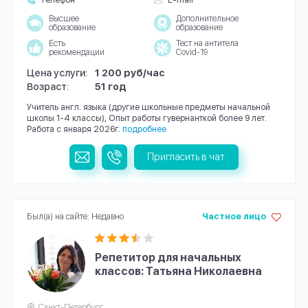
Высшее
Дополнительное
образование
образование
Есть
Тест на антитела
рекомендации
Covid-19
Цена услуги:
1 200 руб/час
Возраст:
51 год
Учитель англ. языка (другие школьные предметы начальной
школы 1-4 классы), Опыт работы гувернанткой более 9 лет.
Работа с января 2026г.
подробнее
Пригласить в чат
Был(а) на сайте: Недавно
Частное лицо
Репетитор для начальных
классов: Татьяна Николаевна
Санкт-Петербург