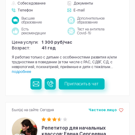
Собеседование
Документы
Телефон
E-mail
Высшее
Дополнительное
образование
образование
Есть
Тест на антитела
рекомендации
Covid-19
Цена услуги:
1 300 руб/час
Возраст:
41 год
Я работаю только с детьми с особенностями развития и/или
трудностями в поведении (в том числе с РАС, СДВГ, СД, с
неврологией, психиатрией, приёмные и дети с тяжёлым...
подробнее
Пригласить в чат
Был(а) на сайте: Сегодня
Частное лицо
Репетитор для начальных
классов: Елена Сергеевна