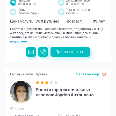
Высшее
Дополнительное
образование
образование
Есть
Тест на антитела
рекомендации
Covid-19
Цена услуги:
700 руб/час
Возраст:
39 лет
Работаю с детьми дошкольного возраста, подготовка к ВПР (1-
4 класс), объяснение материала и выполнение домашних
занятий. Выявляю пробелы сразу на первом занятии и...
подробнее
Пригласить в чат
Был(а) на сайте: Недавно
Частное лицо
Репетитор для начальных
классов: Jayden Антоновна
Киров