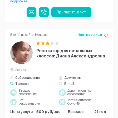
подробнее
Пригласить в чат
Был(а) на сайте: Недавно
Частное лицо
Репетитор для начальных
классов: Диана Александровна
Иркутск
Собеседование
Документы
Телефон
E-mail
Высшее
Дополнительное
образование
образование
Есть
Тест на антитела
рекомендации
Covid-19
Цена услуги:
500 руб/час
Возраст:
21 год