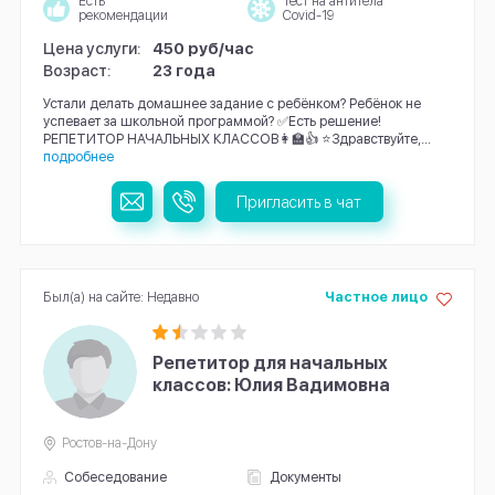
Есть
Тест на антитела
рекомендации
Covid-19
Цена услуги:
450 руб/час
Возраст:
23 года
Устали делать домашнее задание с ребёнком? Ребёнок не
успевает за школьной программой? ✅️Есть решение!
РЕПЕТИТОР НАЧАЛЬНЫХ КЛАССОВ👩‍🏫👍 ⭐️Здравствуйте,...
подробнее
Пригласить в чат
Был(а) на сайте: Недавно
Частное лицо
Репетитор для начальных
классов: Юлия Вадимовна
Ростов-на-Дону
Собеседование
Документы