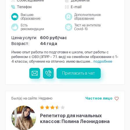
Собеседование
Документы
Телефон
E-mail
Высшее
Дополнительное
образование
образование
Есть
Тест на антитела
рекомендации
Covid-19
Цена услуги:
600 руб/час
Возраст:
44 года
Имею опыт работы по подготовке к школе, опыт работы с
ребенком с ОВЗ (ЗПРР - 7.1. вид) на семейном образовании с 1-
4 классы, обучение на отлично. имею высшее...
подробнее
Пригласить в чат
Был(а) на сайте: Недавно
Частное лицо
Репетитор для начальных
классов: Полина Леонидовна