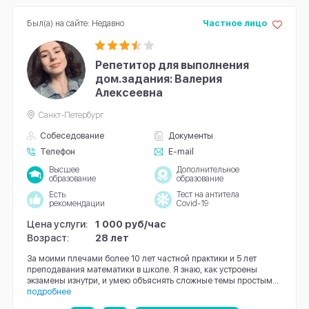
Был(а) на сайте: Недавно
Частное лицо
Репетитор для выполнения
дом.задания: Валерия
Алексеевна
Санкт-Петербург
Собеседование
Документы
Телефон
E-mail
Высшее
Дополнительное
образование
образование
Есть
Тест на антитела
рекомендации
Covid-19
Цена услуги:
1 000 руб/час
Возраст:
28 лет
За моими плечами более 10 лет частной практики и 5 лет
преподавания математики в школе. Я знаю, как устроены
экзамены изнутри, и умею объяснять сложные темы простым...
подробнее