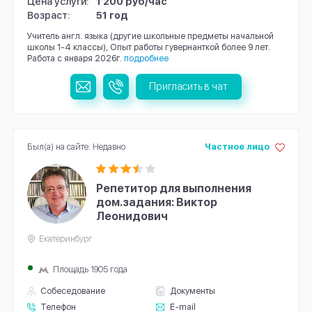
Цена услуги:
1 200 руб/час
Возраст:
51 год
Учитель англ. языка (другие школьные предметы начальной
школы 1-4 классы), Опыт работы гувернанткой более 9 лет.
Работа с января 2026г.
подробнее
Пригласить в чат
Был(а) на сайте: Недавно
Частное лицо
Репетитор для выполнения
дом.задания: Виктор
Леонидович
Екатеринбург
Площадь 1905 года
Собеседование
Документы
Телефон
E-mail