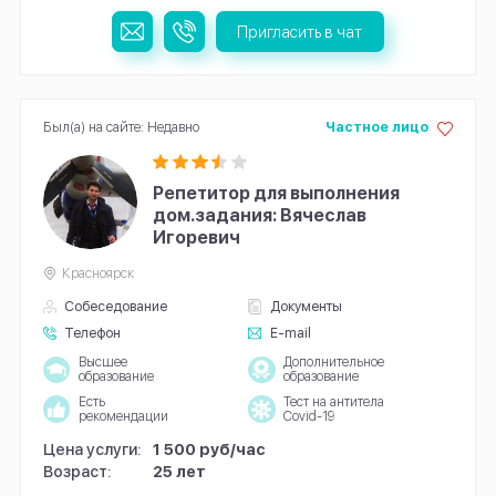
Пригласить в чат
Был(а) на сайте: Недавно
Частное лицо
Репетитор для выполнения
дом.задания: Вячеслав
Игоревич
Красноярск
Собеседование
Документы
Телефон
E-mail
Высшее
Дополнительное
образование
образование
Есть
Тест на антитела
рекомендации
Covid-19
Цена услуги:
1 500 руб/час
Возраст:
25 лет