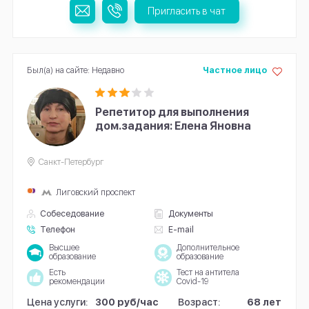
Пригласить в чат
Был(а) на сайте: Недавно
Частное лицо
Репетитор для выполнения
дом.задания: Елена Яновна
Санкт-Петербург
Лиговский проспект
Собеседование
Документы
Телефон
E-mail
Высшее
Дополнительное
образование
образование
Есть
Тест на антитела
рекомендации
Covid-19
Цена услуги:
300 руб/час
Возраст:
68 лет