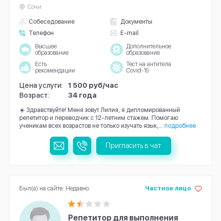
Сочи
Собеседование
Документы
Телефон
E-mail
Высшее
Дополнительное
образование
образование
Есть
Тест на антитела
рекомендации
Covid-19
Цена услуги:
1 500 руб/час
Возраст:
34 года
☀️ Здравствуйте! Меня зовут Лилия, я дипломированный
репетитор и переводчик с 12-летним стажем. Помогаю
ученикам всех возрастов не только изучать язык,...
подробнее
Пригласить в чат
Был(а) на сайте: Недавно
Частное лицо
Репетитор для выполнения