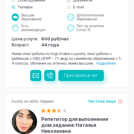
Собеседование
Документы
Телефон
E-mail
Высшее
Дополнительное
образование
образование
Есть
Тест на антитела
рекомендации
Covid-19
Цена услуги:
600 руб/час
Возраст:
44 года
Имею опыт работы по подготовке к школе, опыт работы с
ребенком с ОВЗ (ЗПРР - 7.1. вид) на семейном образовании с 1-
4 классы, обучение на отлично. имею высшее...
подробнее
Пригласить в чат
Был(а) на сайте: Недавно
Частное лицо
Репетитор для выполнения
дом.задания: Наталья
Николаевна