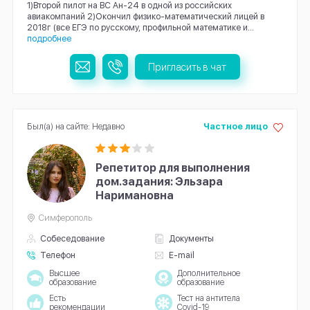
1)Второй пилот на ВС Ан-24 в одной из российских
авиакомпаний 2)Окончил физико-математический лицей в
2018г (все ЕГЭ по русскому, профильной математике и...
подробнее
Пригласить в чат
Был(а) на сайте: Недавно
Частное лицо
Репетитор для выполнения
дом.задания: Эльзара
Наримановна
Симферополь
Собеседование
Документы
Телефон
E-mail
Высшее
Дополнительное
образование
образование
Есть
Тест на антитела
рекомендации
Covid-19