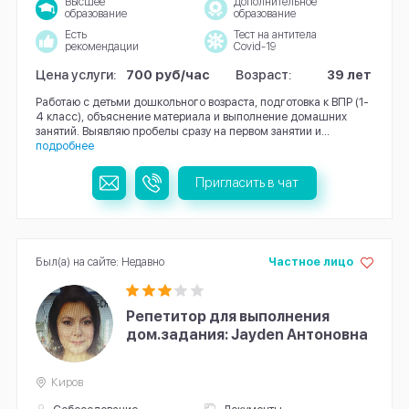
Высшее
Дополнительное
образование
образование
Есть
Тест на антитела
рекомендации
Covid-19
Цена услуги:
700 руб/час
Возраст:
39 лет
Работаю с детьми дошкольного возраста, подготовка к ВПР (1-
4 класс), объяснение материала и выполнение домашних
занятий. Выявляю пробелы сразу на первом занятии и...
подробнее
Пригласить в чат
Был(а) на сайте: Недавно
Частное лицо
Репетитор для выполнения
дом.задания: Jayden Антоновна
Киров