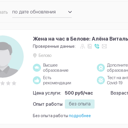
по дате обновления
вать
по рейтингу
Жена на час в Белове: Алёна Витал
Проверенные данные:
Белово
Высшее
Дополните
образование
образован
Есть
Тест на ан
рекомендации
Covid-19
Цена услуги:
500 руб/час
Возраст
без опыта
Опыт работы
Без опыта работы
подробнее