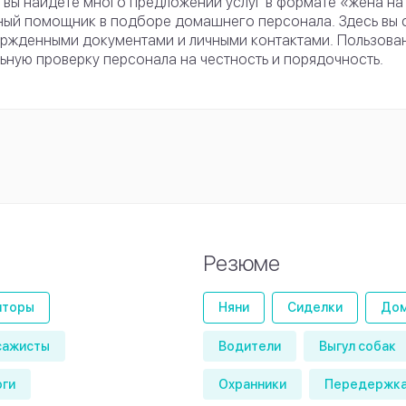
 вы найдете много предложений услуг в формате «жена на
ый помощник в подборе домашнего персонала. Здесь вы с
ржденными документами и личными контактами. Пользова
ьную проверку персонала на честность и порядочность.
Резюме
иторы
Няни
Сиделки
Дом
сажисты
Водители
Выгул собак
оги
Охранники
Передержка