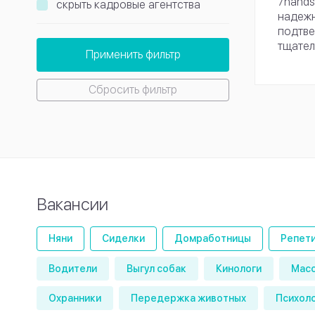
7hands
скрыть кадровые агентства
надежн
подтве
тщател
Применить фильтр
Сбросить фильтр
Вакансии
Няни
Сиделки
Домработницы
Репет
Водители
Выгул собак
Кинологи
Мас
Охранники
Передержка животных
Психол