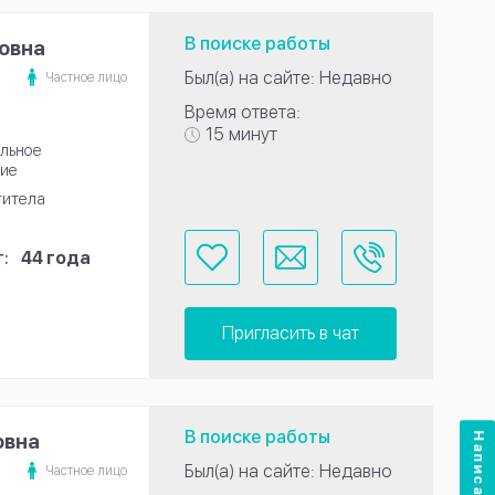
В поиске работы
ровна
Был(а) на сайте: Недавно
Частное лицо
Время ответа:
15 минут
льное
ие
титела
:
44 года
Пригласить в чат
В поиске работы
овна
Написать нам
Был(а) на сайте: Недавно
Частное лицо