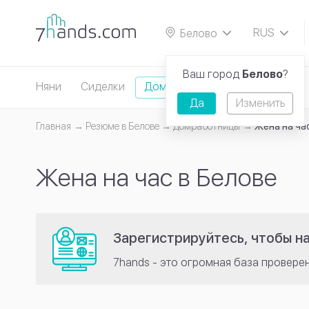
RUS
Белово
EN
Ваш город
Белово
?
Няни
Сиделки
Домработницы
Репетиторы
Да
Изменить
Главная
Резюме в Белове
Домработницы
Жена на ча
Жена на час в Белове
Зарегистрируйтесь, чтобы н
7hands - это огромная база провере