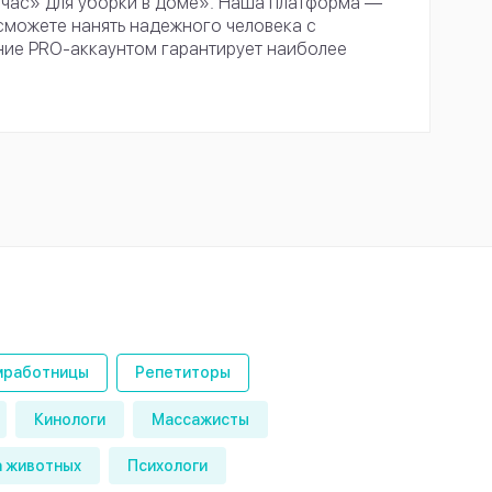
 час» для уборки в доме». Наша платформа —
можете нанять надежного человека с
ние PRO-аккаунтом гарантирует наиболее
работницы
Репетиторы
Кинологи
Массажисты
 животных
Психологи