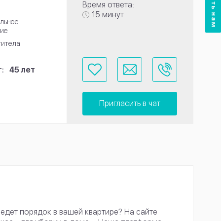
Время ответа:
15 минут
льное
ие
титела
:
45 лет
Пригласить в чат
едет порядок в вашей квартире? На сайте