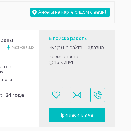
Анкеты на карте рядом с вами!
В поиске работы
ьевна
Был(а) на сайте: Недавно
Частное лицо
Время ответа:
15 минут
льное
ие
титела
:
24 года
Пригласить в чат