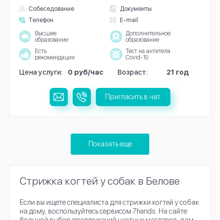
Собеседование
Документы
Телефон
E-mail
Высшее
Дополнительное
образование
образование
Есть
Тест на антитела
рекомендации
Covid-19
Цена услуги:
0 руб/час
Возраст:
21 год
Пригласить в чат
Показать еще
Стрижка когтей у собак в Белове
Если вы ищете специалиста для стрижки когтей у собак
на дому, воспользуйтесь сервисом 7hands. На сайте
большой выбор предложений частных мастеров, вам