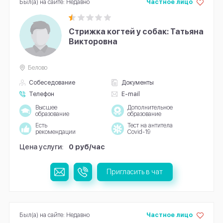
Был(а) на сайте: Недавно
Частное лицо
Стрижка когтей у собак: Татьяна
Викторовна
Белово
Собеседование
Документы
Телефон
E-mail
Высшее
Дополнительное
образование
образование
Есть
Тест на антитела
рекомендации
Covid-19
Цена услуги:
0 руб/час
Пригласить в чат
Был(а) на сайте: Недавно
Частное лицо