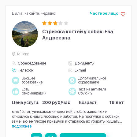
Был(а) на сайте: Недавно
Частное лицо
Стрижка когтей у собак: Ева
Андреевна
Мыски
Собеседование
Документы
Телефон
E-mail
Высшее
Дополнительное
образование
образование
Есть
Тест на антитела
рекомендации
Covid-19
Цена услуги:
200 руб/час
Возраст:
18 лет
мне 15 лет, увлекаюсь кинологией, люблю животных и
отношусь к ним с любовью и заботой. На прогулке с собакой
замечаю её плохие привычки и стараюсь их убирать (кушать...
подробнее