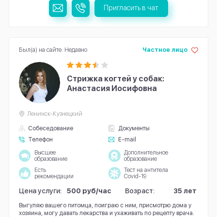
Пригласить в чат
Был(а) на сайте: Недавно
Частное лицо
Стрижка когтей у собак:
Анастасия Иосифовна
Ленинск-Кузнецкий
Собеседование
Документы
Телефон
E-mail
Высшее
Дополнительное
образование
образование
Есть
Тест на антитела
рекомендации
Covid-19
Цена услуги:
500 руб/час
Возраст:
35 лет
Выгуляю вашего питомца, поиграю с ним, присмотрю дома у
хозяина, могу давать лекарства и ухаживать по рецепту врача.