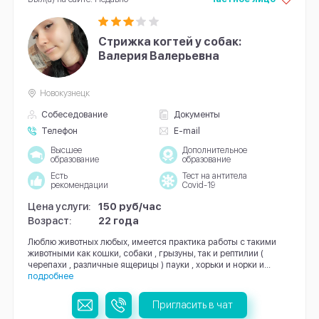
Стрижка когтей у собак:
Валерия Валерьевна
Новокузнецк
Собеседование
Документы
Телефон
E-mail
Высшее
Дополнительное
образование
образование
Есть
Тест на антитела
рекомендации
Covid-19
Цена услуги:
150 руб/час
Возраст:
22 года
Люблю животных любых, имеется практика работы с такими
животными как кошки, собаки , грызуны, так и рептилии (
черепахи , различные ящерицы ) пауки , хорьки и норки и...
подробнее
Пригласить в чат