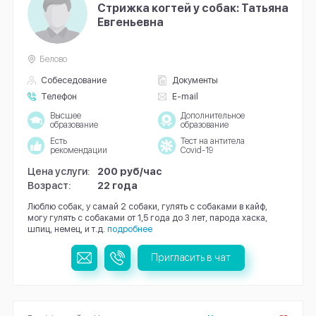
Стрижка когтей у собак: Татьяна
Евгеньевна
Белово
Собеседование
Документы
Телефон
E-mail
Высшее
Дополнительное
образование
образование
Есть
Тест на антитела
рекомендации
Covid-19
Цена услуги:
200 руб/час
Возраст:
22 года
Люблю собак, у самай 2 собаки, гулять с собаками в кайф,
могу гулять с собаками от 1,5 года до 3 лет, парода хаска,
шпиц, немец, и т.д.
подробнее
Пригласить в чат