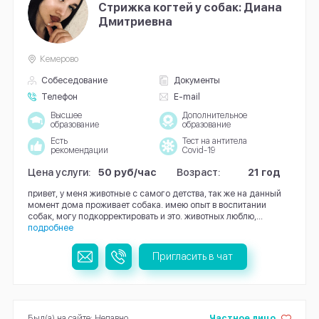
Стрижка когтей у собак: Диана
Дмитриевна
Кемерово
Собеседование
Документы
Телефон
E-mail
Высшее
Дополнительное
образование
образование
Есть
Тест на антитела
рекомендации
Covid-19
Цена услуги:
50 руб/час
Возраст:
21 год
привет, у меня животные с самого детства, так же на данный
момент дома проживает собака. имею опыт в воспитании
собак, могу подкорректировать и это. животных люблю,...
подробнее
Пригласить в чат
Был(а) на сайте: Недавно
Частное лицо