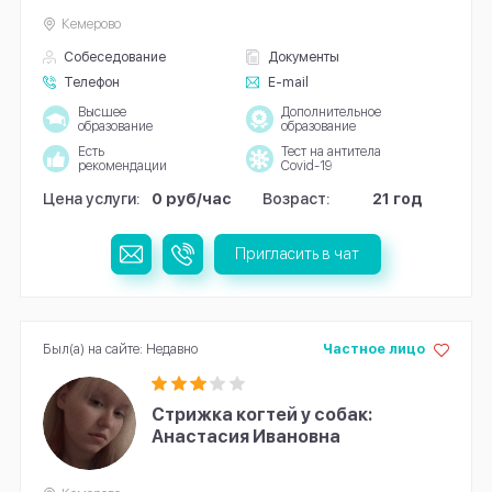
Кемерово
Собеседование
Документы
Телефон
E-mail
Высшее
Дополнительное
образование
образование
Есть
Тест на антитела
рекомендации
Covid-19
Цена услуги:
0 руб/час
Возраст:
21 год
Пригласить в чат
Был(а) на сайте: Недавно
Частное лицо
Стрижка когтей у собак:
Анастасия Ивановна