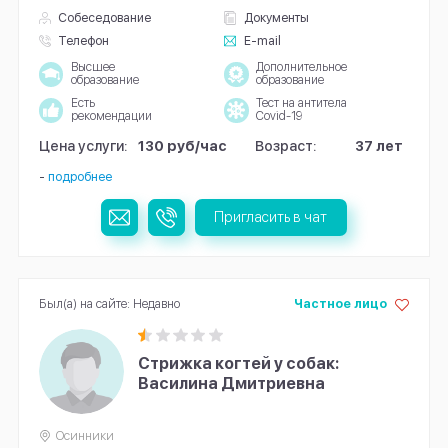
Собеседование
Документы
Телефон
E-mail
Высшее
Дополнительное
образование
образование
Есть
Тест на антитела
рекомендации
Covid-19
Цена услуги:
130 руб/час
Возраст:
37 лет
-
подробнее
Пригласить в чат
Был(а) на сайте: Недавно
Частное лицо
Стрижка когтей у собак:
Василина Дмитриевна
Осинники