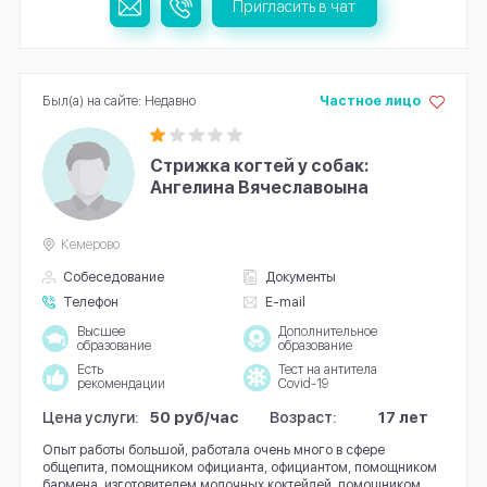
Пригласить в чат
Был(а) на сайте: Недавно
Частное лицо
Стрижка когтей у собак:
Ангелина Вячеславоына
Кемерово
Собеседование
Документы
Телефон
E-mail
Высшее
Дополнительное
образование
образование
Есть
Тест на антитела
рекомендации
Covid-19
Цена услуги:
50 руб/час
Возраст:
17 лет
Опыт работы большой, работала очень много в сфере
общепита, помощником официанта, официантом, помощником
бармена, изготовителем молочных коктейлей, помощником...