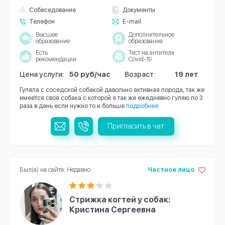
Собеседование
Документы
Телефон
E-mail
Высшее
Дополнительное
образование
образование
Есть
Тест на антитела
рекомендации
Covid-19
Цена услуги:
50 руб/час
Возраст:
19 лет
Гуляла с соседской собакой давольно активная порода, так же
имеется своя собака с которой я так же ежедневно гуляю по 3
раза в день если нужно то и больше
подробнее
Пригласить в чат
Был(а) на сайте: Недавно
Частное лицо
Стрижка когтей у собак:
Кристина Сергеевна