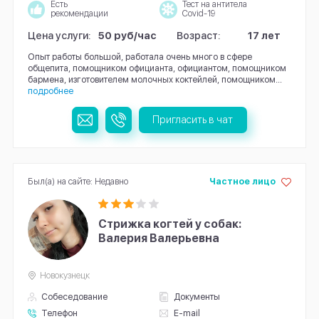
Есть
Тест на антитела
рекомендации
Covid-19
Цена услуги:
50 руб/час
Возраст:
17 лет
Опыт работы большой, работала очень много в сфере
общепита, помощником официанта, официантом, помощником
бармена, изготовителем молочных коктейлей, помощником...
подробнее
Пригласить в чат
Был(а) на сайте: Недавно
Частное лицо
Стрижка когтей у собак:
Валерия Валерьевна
Новокузнецк
Собеседование
Документы
Телефон
E-mail