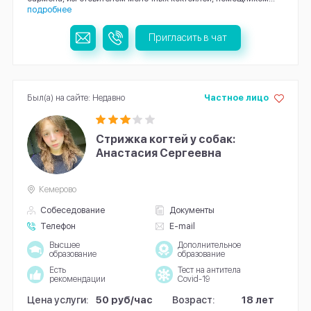
подробнее
Пригласить в чат
Был(а) на сайте: Недавно
Частное лицо
Стрижка когтей у собак:
Анастасия Сергеевна
Кемерово
Собеседование
Документы
Телефон
E-mail
Высшее
Дополнительное
образование
образование
Есть
Тест на антитела
рекомендации
Covid-19
Цена услуги:
50 руб/час
Возраст:
18 лет