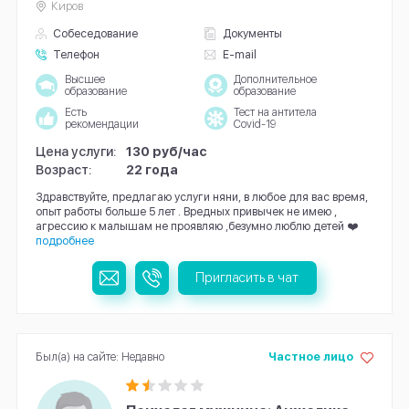
Киров
Собеседование
Документы
Телефон
E-mail
Высшее
Дополнительное
образование
образование
Есть
Тест на антитела
рекомендации
Covid-19
Цена услуги:
130 руб/час
Возраст:
22 года
Здравствуйте, предлагаю услуги няни, в любое для вас время,
опыт работы больше 5 лет . Вредных привычек не имею ,
агрессию к малышам не проявляю ,безумно люблю детей ❤️
подробнее
Пригласить в чат
Был(а) на сайте: Недавно
Частное лицо